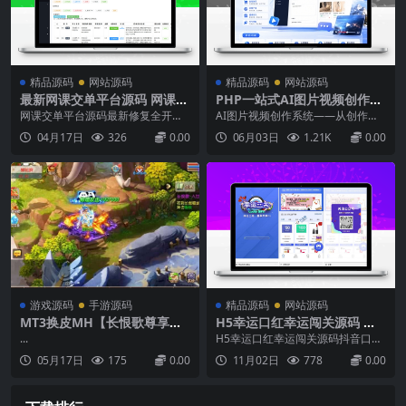
精品源码
网站源码
精品源码
网站源码
最新网课交单平台源码 网课下
PHP一站式AI图片视频创作系
单源码 网课平台搭建源码 网
统 含搭建教程
网课交单平台源码最新修复全开源
AI图片视频创作系统——从创作到
课对接平台搭建
版本去除论文编辑去除强国接码修
变现，一站贯通用户端图片生成·视
04月17日
326
0.00
06月03日
1.21K
0.00
复上级迁移修复聚合登录修复支付
频生成·AI对话·在线购买·分享广场·
不回调优化支付接口兼容码/易支付
邀请有礼·API对接后台极验验证·易
优化MySQL表，提高网页加载速
支付·注册赠送·注册验证·聚合登录
度...
无需复杂开发，一套系统即刻搭建A
I创作、社区与付费平台，让创意自
然转...
游戏源码
手游源码
精品源码
网站源码
MT3换皮MH【长恨歌尊享挂
H5幸运口红幸运闯关源码 抖
机版】最新整理单机一键即玩
音口红源码 -完美运营修复版
...
H5幸运口红幸运闯关源码抖音口红
镜像端+Linux手工服务端+安
可轮换防封【独立后台版】
源码-完美运营修复版可轮换防封
05月17日
175
0.00
11月02日
778
0.00
卓苹果双端+GM后台+详细搭
【独立后台版】口红升级版，不需
建教程+全套源码
要我介绍了。并非是微擎之类的模
块。骏飞官方卖一万多，正常运营