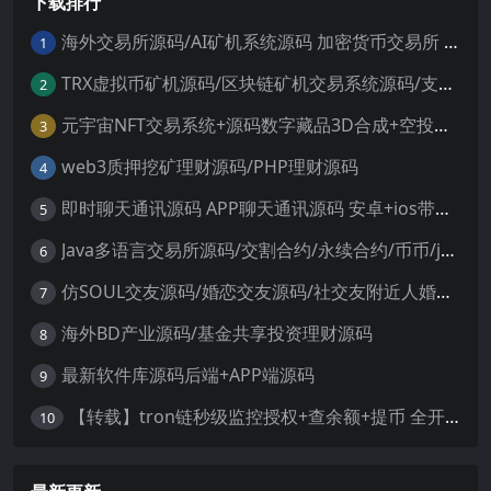
下载排行
服务器直接打包。没有任何bug和
问题。可对接第三方支付，域名防
封完美运营版本这款产品其实...
海外交易所源码/AI矿机系统源码 加密货币交易所 智能交易所源码
1
TRX虚拟币矿机源码/区块链矿机交易系统源码/支持 4国语言+usdt充值+搭建视频教程
2
元宇宙NFT交易系统+源码数字藏品3D合成+空投盲盒玩法抽集卡
3
web3质押挖矿理财源码/PHP理财源码
4
即时聊天通讯源码 APP聊天通讯源码 安卓+ios带后端源码控制
5
Java多语言交易所源码/交割合约/永续合约/币币/java服务端
6
仿SOUL交友源码/婚恋交友源码/社交友附近人婚恋约仿陌陌APP源码系统
7
海外BD产业源码/基金共享投资理财源码
8
最新软件库源码后端+APP端源码
9
【转载】tron链秒级监控授权+查余额+提币 全开源带视频教程文字教程
10