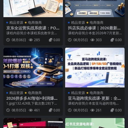
精品资源
电商微商
精品资源
电商微商
京东全运营实战系统课：POP
抖店实战必修课｜2026最新全
开店入驻×选品搜索优化×京准
链路运营教程，吃透无货源铺
课程内容简介本课程系统教学京东P
课程内容简介本套2026年7月更新
通推广×活动营销×数据分析×
货、精细化选品、落地玩法
OP+自营双赛道全运营体系，覆盖
的兵哥电商抖音小店课程，覆盖抖
08月06日
285
0.00
08月05日
303
0.00
店铺星级×自营VC
开店入驻、选品搜索优化、京准通
店从0到1全链路运营。主打多平台
推广、活动营销、数据分析、店铺
无货源铺货、精细化选品、千川投
星级及自营VC操作、入仓厂直配
流、短视频带货四大核心，配套工
置、爆款打造全链路。POP板块涵
具实操、类目分析、违规申诉、货
盖开店入驻规范、新店冷启动基础
源对接，搭配大量学员真实爆单案
搭建、精准选品方法、搜索...
例，适配新手入门与进阶玩...
精品资源
电商微商
精品资源
电商微商
2026拼多多AI智创+利润爆破
亚马逊跨境实战课-更新：全品
双核特训营-更新：拆解2026
类选品逻辑｜SP/SB/SD广告
1.jpg(132.42KB,下载次数:28)下载
课程内容简介本套亚马逊跨境电商
年7月最新玩法，0-1打爆SOP
精细化｜新品打爆旺季爆单全
附件2026-7-2711:34上传课程介
实战课覆盖全链路精品运营体系，
08月05日
461
0.00
08月05日
261
0.00
套运营教程
绍：课程来自云衫老师的拼多多“AI
从商机探测器选品、市场产品分
智创+利润爆破“双核爆款特训营，
析、蓝海产品挖掘切入，区分标品
系统拆解2026年7月最新玩法。收
非标品、高低单价、季节性产品差
获底层逻辑、活动矩阵、付费优
异化打法。完整拆解SP/SB/SD全类