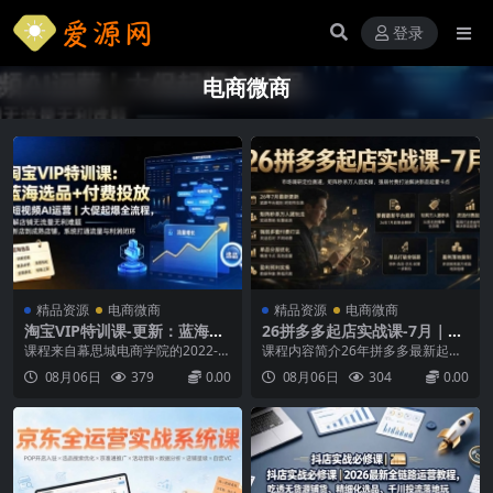
登录
电商微商
精品资源
电商微商
精品资源
电商微商
淘宝VIP特训课-更新：蓝海选
26拼多多起店实战课-7月｜市
品+付费投放｜短视频AI运营
场调研定位赛道，矩阵秒杀万
课程来自幕思城电商学院的2022-2
课程内容简介26年拼多多最新起店
｜大促起爆全流程，破解店铺
人团实操，强弱付费打法解决
026淘宝培训VIP课程。帮你彻底改
流程课程更新至7月，从市场调研、
08月06日
379
0.00
08月06日
304
0.00
无流量无利润难题
新品起量卡点
善运营产品没利润的处境，传授各
赛道定位入手，拆解矩阵秒杀、无
种经典有用的流量获取秘籍，学习
限万人团、黑标单品等活动玩法，
优化排名逻辑，从淘宝新店到天猫
详解强/微/裸价多套付费投放方案，
店铺的实战教程，提升转化干货知
配套26新版活动、单品分层优化、
识，用最短的时间、最高效的方
链接盈利预判实操，针对性解决新
式，吸收爆款打造的核...
品起量卡点，全部为适...