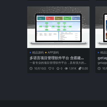
保活高性能架构双服务架构：HTTPAPI（Thin
供TV
kPHP6）+实时通信（Workerman）支持水平
化。前
扩展，实测单...
改。此
精品源码
APP源码
精品
多语言项目管理软件平台 含搭建教
get
程 操作说明
教程
一套专业的项目管理软件平台，具有强大的项
geta
目管控功能，适合多个行业，一个架构，按需
MSv
10月10日
0
0
1.91K
0.00
10
选配、原生集成，无需接口，模块俱全，配A
编译速度
PP，集成威信，具有中、英、法、德、意、
可自定
西班牙、俄、日、韩等语言版本，完全开源！
原生编译
可以应用在多个行业：企业方面：系统集成
项...