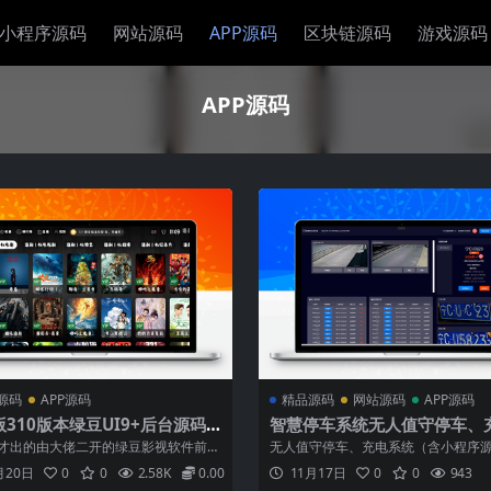
小程序源码
网站源码
APP源码
区块链源码
游戏源码
APP源码
源码
APP源码
精品源码
网站源码
APP源码
310版本绿豆UI9+后台源码+
智慧停车系统无人值守停车、
APK+手机版APK
统（含小程序源码、后端源码
才出的由大佬二开的绿豆影视软件前后
无人值守停车、充电系统（含小程序
端源码）
，搭建教程比较捡漏，不会搭建的可以
端源码、停车屏，岗亭源码）智慧停
月20日
0
0
2.58K
0.00
11月17日
0
0
943
i6，和之前的版本一样核心功能亮点提
智慧充电系统、主要实现车辆停车系