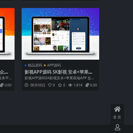
单管理、
境与观众互动的管理系统，提升直播亲密性、
充电卡管
便利性、艺术性，并提供全方位的信息交互功
统收费
能。通过网络化综合智能控制和管理，实现...
精品源码
APP源码
/众人
影视APP源码 SK影视 安卓+苹果双
API
端APP 反编译详细视频教程+源码
任务平
影视APP源码SK影视安卓+苹果双端APP 反编
需要一
译详细视频教程+源码自带对接优效SDK广告
0.00
09月09日
0
0
1.81K
0.00
平台的核
（已失效）。域名和IP都可以搭建。自带一起
列表（支
看和短剧页面功能，三种注册方式选择：1⃣️
求、奖
邮箱注册，邮箱验证码，设置指定邮箱地址注
册，2⃣️手机号验证码注册...
首页