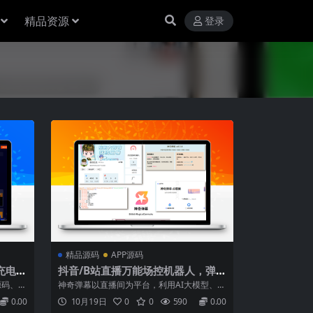
精品资源
登录
精品源码
APP源码
充电系
抖音/B站直播万能场控机器人，弹幕
、岗亭
姬+答谢姬+回复姬+点歌姬+各种小
源码、后
神奇弹幕以直播间为平台，利用AI大模型、网
骚操作，目前唯一可编程机器人
车系统，
络通信技术、音视频技术、智能控制技术将直
0.00
10月19日
0
0
590
0.00
统操作管
播有关的功能集成，构建高效的现代化播出环