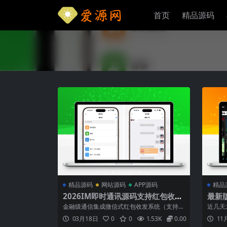
首页
精品源码
精品源码
网站源码
APP源码
精品
2026IM即时通讯源码支持红包收
最新版
发/分销体系/uniapp多端适配
TV版
金融级通信集成微信式红包收发系统（支持群
近几天
红包/个人红包）多级分销体系实时结算（需
端都全
03月18日
0
0
1.53K
0.00
11
对接支付接口）消息加密传输+Socket长连接
搜索u