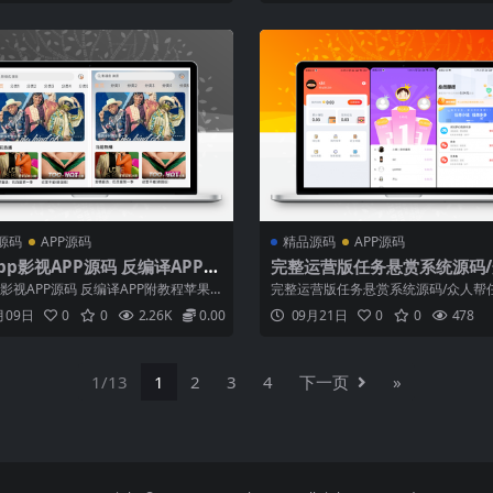
端和手机端支持，动态域名更换服务优
理、车辆充电管理、车辆停车系统订
端反编译，后端源码开放，可自定义修
停车系统月卡订单管理、高度、车辆
版本带有排行榜多线路支持JS线路...
理、停车系统费用余额管理、停车系
规...
源码
APP源码
精品源码
APP源码
app影视APP源码 反编译APP附
完整运营版任务悬赏系统源码
帮任务平台/VUE源码/支持对接
pp影视APP源码 反编译APP附教程苹果C
完整运营版任务悬赏系统源码/众人帮
10无缝对接APP永久免费原生APP，原生
台/VUE源码/支持对接API搭建此源码
月09日
0
0
2.26K
0.00
09月21日
0
0
478
更快后端基于Maccmsv10，精致ui
定技术，自行研究，压缩包附带文档
义，功能齐全响应丝滑独立后台接口，
心功能模块： 1.前端用户端：任务
速度快...
持筛选、排序）、任务详情（展示要
励、截止时间）、接单操作、任...
1/13
1
2
3
4
下一页
»