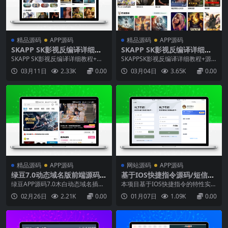
精品源码
APP源码
精品源码
APP源码
SKAPP SK影视反编译详细教
SKAPP SK影视反编译详细教
程+源码 含苹果端ipa
程+源码 反编译工具推荐
SKAPP SK影视反编译详细教程+源
SKAPPSK影视反编译详细教程+源
码广告可关可开，也可以对接可接S
码广告可关可开，也可以对接可接S
03月11日
2.33K
0.00
03月04日
3.65K
0.00
DK广告，运营级域名或者IP都可
DK广告，运营级域名或者IP都可
以，数据库版本要5.7，5.6不行...
以，数据库版本要5.7，5.6不行...
精品源码
APP源码
网站源码
APP源码
绿豆7.0动态域名版前端源码加
基于IOS快捷指令源码/短信接
API插件免授权开心版
码分享平台源码 附部署教程
绿豆APP源码7.0木白动态域名插件
本项目基于IOS快捷指令的特性实
版苹果CMS原生JAVA影视源码修正
现，通过快捷指令的http请求，实
02月26日
2.21K
0.00
01月07日
1.09K
0.00
版这套源码是百分百可运行的，无
现短信验证码的发送和接收。适用
需授权无限制，通过androidstudio
场景朋友间账号共享（视频会员、
开发工具来打包封装APP绿豆和萝
网盘会员、做图网站会员等）账号
卜app功能基本一样，支持投屏、
租借服务SMS租借服务等其他场景