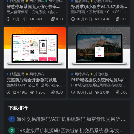
精品源码
网站源码
APP源码
精品源码
小程序源码
智慧停车系统无人值守停车、
招聘求职小程序V4.1.87源码-
充电系统（含小程序源码、后
修复后台里推广企业无法确认
无人值守停车、充电系统（含小程
测试环境：系统环境：CentOSLinu
端源码、岗亭端源码）
收益问题
序源码、后端源码、停车屏，岗亭
x7.6.1810(Core)运行环境：宝塔Li
11月17日
948
0.00
01月19日
1.42K
0.00
源码）智慧停车系统，智慧充电系
nuxv7.0.3(专业版)网站环境：Ngin
统、主要实现车辆停车系统操作管
x1.15.10+MySQL5.6.46+PHP-7.1/
理、车辆充电管理、车辆停车系统
PHP-5.6常见插件：ionCube；Fil
订单管理、停车系统月卡订单管
e...
理、高度、车辆充电卡管理、停车
系统费用余额管理、停车系统收费
规...
精品源码
网站源码
网站源码
其他模板
完整前后端全开源微商城电商
PHP域名授权系统网站源码/
购物系统源码
授权管理工单系统/精美UI/附
微商城+APP+公众号+全网小程序的
PHP域名授权系统网站源码/授权管
教程
一体化销售渠道,全面覆盖销售群体
理工单系统/精美UI/附教程功能最
12月19日
1.95K
0.00
08月16日
2.04K
0.00
全开源的基础商城销售功能的开源
多的授权系统，用户系统，工单系
微商城。前端基于 uni-app，一端
统，精美UI，支付系统，授权管
发布多端通用。目前已经适配H5、
理，产品更新，更新详情，代理返
下载排行
微信小程序、QQ小程序、IosAp
利，发卡系统，授权系统，盗版入
p、AndroidApp。...
库，团队模式，常见问题，等你来
体验！自带首页二套模板...
海外交易所源码/AI矿机系统源码 加密货币交易所 智能交易所源码
1
TRX虚拟币矿机源码/区块链矿机交易系统源码/支持 4国语言+usdt充值+搭建视频教程
2