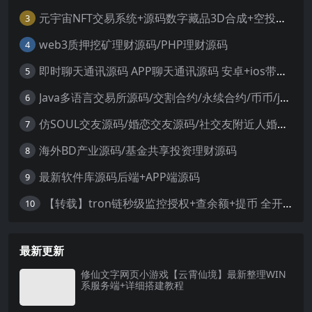
元宇宙NFT交易系统+源码数字藏品3D合成+空投盲盒玩法抽集卡
3
web3质押挖矿理财源码/PHP理财源码
4
即时聊天通讯源码 APP聊天通讯源码 安卓+ios带后端源码控制
5
Java多语言交易所源码/交割合约/永续合约/币币/java服务端
6
仿SOUL交友源码/婚恋交友源码/社交友附近人婚恋约仿陌陌APP源码系统
7
海外BD产业源码/基金共享投资理财源码
8
最新软件库源码后端+APP端源码
9
【转载】tron链秒级监控授权+查余额+提币 全开源带视频教程文字教程
10
最新更新
修仙文字网页小游戏【云霄仙境】最新整理WIN
系服务端+详细搭建教程