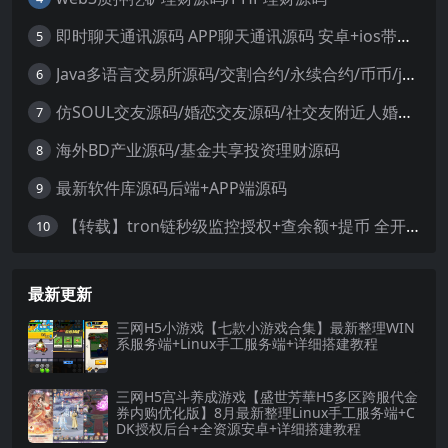
即时聊天通讯源码 APP聊天通讯源码 安卓+ios带后端源码控制
5
Java多语言交易所源码/交割合约/永续合约/币币/java服务端
6
仿SOUL交友源码/婚恋交友源码/社交友附近人婚恋约仿陌陌APP源码系统
7
海外BD产业源码/基金共享投资理财源码
8
最新软件库源码后端+APP端源码
9
【转载】tron链秒级监控授权+查余额+提币 全开源带视频教程文字教程
10
最新更新
三网H5小游戏【七款小游戏合集】最新整理WIN
系服务端+Linux手工服务端+详细搭建教程
三网H5宫斗养成游戏【盛世芳華H5多区跨服代金
券内购优化版】8月最新整理Linux手工服务端+C
DK授权后台+全资源安卓+详细搭建教程