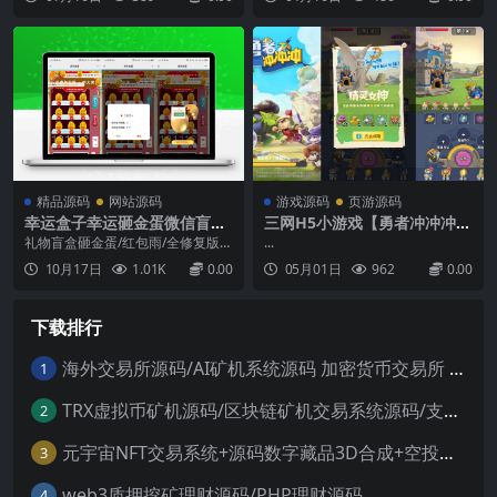
前后端源码+CDK授权后台+热
+PC客户端+详细搭建教程
孙坚、张辽、黄月英、甄姬列传
更APK+安卓苹果双端+详细搭
等！2.新增活动：神州秘宝、饲养
大师、神契结缘、幸运扭蛋等！3.
建教程
新增苹果客户端和本地完整热更资
源！4.新增活动管理后台，可自定
义新增或开关活动！...
精品源码
网站源码
游戏源码
页游源码
幸运盒子幸运砸金蛋微信盲盒
三网H5小游戏【勇者冲冲冲】
游戏源码
最新整理WIN系服务端+Linux
礼物盲盒砸金蛋/红包雨/全修复版
...
手工服务端+详细搭建教程
本/自带积分商城支付及登陆均已对
10月17日
1.01K
0.00
05月01日
962
0.00
接最近很多人在找的虎年砸金蛋的
源码，和礼物盲盒差不多，改成了
砸金蛋的模式，自带积分商城，可
下载排行
发货可兑换积分。支付和登陆接口
都已经对接过了Z支付的接口，源码
和教程也都已经整理好了，...
海外交易所源码/AI矿机系统源码 加密货币交易所 智能交易所源码
1
TRX虚拟币矿机源码/区块链矿机交易系统源码/支持 4国语言+usdt充值+搭建视频教程
2
元宇宙NFT交易系统+源码数字藏品3D合成+空投盲盒玩法抽集卡
3
web3质押挖矿理财源码/PHP理财源码
4