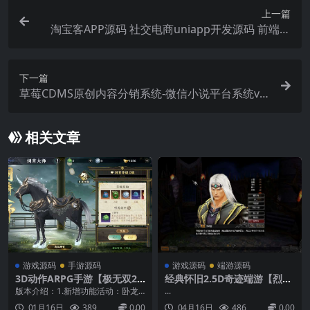
上一篇
淘宝客APP源码 社交电商uniapp开发源码 前端源
码自营商城
下一篇
草莓CDMS原创内容分销系统-微信小说平台系统v1.
0
相关文章
游戏源码
手游源码
游戏源码
端游源码
3D动作ARPG手游【极无双2
经典怀旧2.5D奇迹端游【烈焰
觉醒卧龙列传合服版】1月最
诛仙奇迹附魔版】最新整理Wi
版本介绍：1.新增功能活动：卧龙
...
新整理Linux手工服务端+全套
n系服务端+网页注册+GM工具
出世、武圣、枭姬、貂蝉、孟德、
01月16日
389
0.00
04月16日
486
0.00