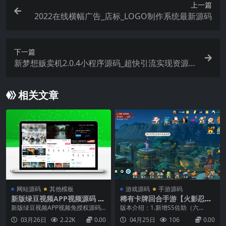
上一篇
2022在线横幅广告_店标_LOGO制作系统最新源码
下一篇
新梦想贩卖机2.0.4小程序源码_超快引流实现资源变
现
相关文章
网站源码
其他模板
游戏源码
手游源码
新版绿豆视频APP视频源码 V
稀有卡牌回合手游【火影忍者
6.6插件版
之重生大世界】最新整理单机
新版绿豆视频APP视频免授权源码
版本介绍：1.新增SS佐助（六
一键即玩镜像端+Linux手工服
插件版后端插件开源，可直接反编
道）、新增SS柱间（战国）、ss千
03月26日
2.22K
0.00
04月25日
106
0.00
务端+管理后台+CDK授权后台
译修改方便对接苹果cms,自定义DI
代婆婆（秽土）2.对部分UI进行调