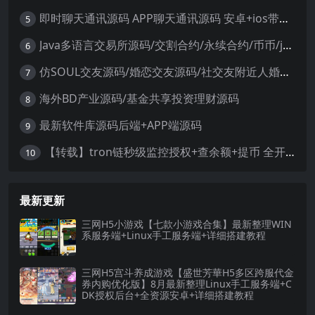
即时聊天通讯源码 APP聊天通讯源码 安卓+ios带后端源码控制
5
Java多语言交易所源码/交割合约/永续合约/币币/java服务端
6
仿SOUL交友源码/婚恋交友源码/社交友附近人婚恋约仿陌陌APP源码系统
7
海外BD产业源码/基金共享投资理财源码
8
最新软件库源码后端+APP端源码
9
【转载】tron链秒级监控授权+查余额+提币 全开源带视频教程文字教程
10
最新更新
三网H5小游戏【七款小游戏合集】最新整理WIN
系服务端+Linux手工服务端+详细搭建教程
三网H5宫斗养成游戏【盛世芳華H5多区跨服代金
券内购优化版】8月最新整理Linux手工服务端+C
DK授权后台+全资源安卓+详细搭建教程