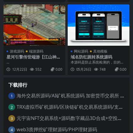
Y页面布局！绿豆影视APP对接苹果
+安卓苹果双端+详细搭建教程
整！3.增加快速跳过功能！4.更新客
cms所有页面皆可通过后端自由定
户端内部注册！...
制此版本后端源码+前端是壳（反编
译版本)五款个人中心主题自由切换
个人中心背景...
游戏源码
端游源码
网站源码
其他模板
星河引擎传世端游【江山神武
域名防红跳转系统源码
三职业复古版】最新整理Win
...
本源码是防止系统检测的，目的是
系服务端+彩虹登陆器+客户端
防红，需要你的域名是还没有红的
12月22日
552
0.00
05月26日
748
0.00
+详细搭建教程
状态，页面挺美观的测试环境：PH
P安卓微信打开直接会自动提示跳转
浏览器，苹果端会显示一个跳转
下载排行
页，需要手动点击跳转适合用在威
信，单index.php文件...
海外交易所源码/AI矿机系统源码 加密货币交易所 智能交易所源码
1
TRX虚拟币矿机源码/区块链矿机交易系统源码/支持 4国语言+usdt充值+搭建视频教程
2
元宇宙NFT交易系统+源码数字藏品3D合成+空投盲盒玩法抽集卡
3
web3质押挖矿理财源码/PHP理财源码
4