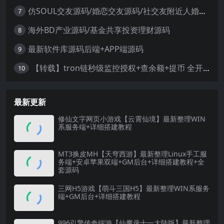
仿SOUL交友源码/婚恋交友源码/社交友附近人婚恋约仿陌陌APP源码系统
7
海外BD产业源码/基金共享投资理财源码
8
最新软件库源码后端+APP端源码
9
【转载】tron链秒级监控授权+查余额+提币 全开源带视频教程文字教程
10
最新更新
修仙文字网页小游戏【云霄仙境】最新整理WIN
系服务端+详细搭建教程
MT3换皮MH【天穹西游】最新整理Linux手工服
务端+安卓苹果双端+GM后台+详细搭建教程+全
套源码
三网H5游戏【萌斗三国H5】最新整理WIN系服务
端+GM后台+详细搭建教程
996引擎传奇端游【仙魔录十一大陆版】最新整理