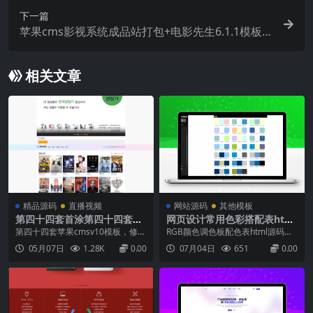
下一篇
苹果cms影视系统成品站打包+电影先生6.1.1模板
优化版+15W+数据
相关文章
精品源码
直播视频
网站源码
其他模板
第四十四套首涂第四十四套苹
网页设计常用色彩搭配表html
果cmsv10模板源码/
源码
第四十四套苹果cmsv10模板，修复
RGB颜色调色板配色表html源码分
模版后台seo设置不生效，修复分类
享，站长引流工具，色彩搭配看似
05月07日
1.28K
0.00
07月04日
651
0.00
列表《查看更多》只能到指定页面
复杂，但并不神秘。既然每种色彩
不能到搜索分类，修复前台访问，
在印象空间中都有自己的位置，那
后台视频列表不增加人气后台菜单s
么色彩搭配得到的印象可以用加减
houtu_44,/template/shoutu44/ad
法来近似估算。将网页设计中常见
min/adm.p...
的色彩搭配按照色相的顺序归类。
搭配起来就会得到千变万化...