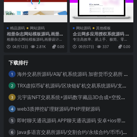
精品源码
网站源码
网站源码
其他模板
相册杂志网站模板源码,画册设
企云网多应用授权系统源码 正
计网站源码
版查询系统源码
相册杂志网站模板源码,画册设计网
专注高效率、易上手、极简、零门
站源码...
槛开发的一款插件化管理更加自主
04月12日
2.81K
0.00
09月07日
337
0.00
的控制多应用验证系统，具有官网
特色功能更加的方便疏导、指导管
理源码可商用（无后门）可以同时
下载排行
授权多个网站PHP要求7.3Mysql5.6
起...
海外交易所源码/AI矿机系统源码 加密货币交易所 智能交易所源码
1
TRX虚拟币矿机源码/区块链矿机交易系统源码/支持 4国语言+usdt充值+搭建视频教程
2
元宇宙NFT交易系统+源码数字藏品3D合成+空投盲盒玩法抽集卡
3
web3质押挖矿理财源码/PHP理财源码
4
即时聊天通讯源码 APP聊天通讯源码 安卓+ios带后端源码控制
5
Java多语言交易所源码/交割合约/永续合约/币币/java服务端
6