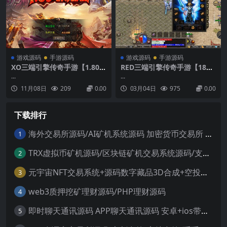
扩展能力以及全面的业务...
游戏源码
手游源码
游戏源码
手游源码
XO三端引擎传奇手游【1.80飞
RED三端引擎传奇手游【180
扬复古合击】最新整理Win系
荣耀火龙三职业】最新整理Wi
...
...
服务端+PC安卓苹果三端+加密
n系服务端+安卓苹果PC三端
11月08日
209
0.00
03月04日
975
0.00
工具+详细搭建教程
+详细搭建教程
下载排行
海外交易所源码/AI矿机系统源码 加密货币交易所 智能交易所源码
1
TRX虚拟币矿机源码/区块链矿机交易系统源码/支持 4国语言+usdt充值+搭建视频教程
2
元宇宙NFT交易系统+源码数字藏品3D合成+空投盲盒玩法抽集卡
3
web3质押挖矿理财源码/PHP理财源码
4
即时聊天通讯源码 APP聊天通讯源码 安卓+ios带后端源码控制
5