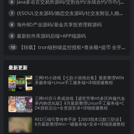
Java多语言交易所源码/交割合约/永续合约/币币/java服务端
6
仿SOUL交友源码/婚恋交友源码/社交友附近人婚恋约仿陌陌APP源码系统
7
海外BD产业源码/基金共享投资理财源码
8
最新软件库源码后端+APP端源码
9
【转载】tron链秒级监控授权+查余额+提币 全开源带视频教程文字教程
10
最新更新
三网H5小游戏【七款小游戏合集】最新整理WIN
系服务端+Linux手工服务端+详细搭建教程
三网H5宫斗养成游戏【盛世芳華H5多区跨服代金
券内购优化版】8月最新整理Linux手工服务端+C
DK授权后台+全资源安卓+详细搭建教程
RED三端引擎传奇手游【2003我本沉默三职业】
8月最新整理Win一键服务端+安卓+详细搭建教程