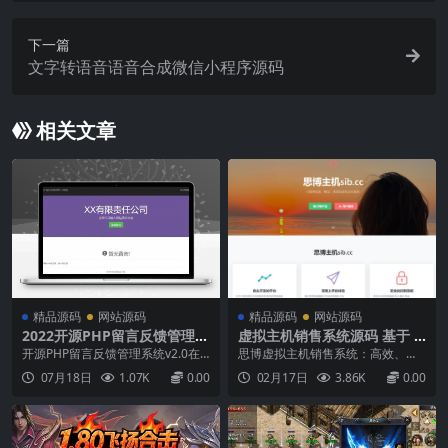
下一篇
文字转语音语音合成微信小程序源码
相关文章
精品源码
网站源码
精品源码
网站源码
2022开源PHP留言反馈管理系
虚拟主机销售系统源码 基于 T
统 v2.0
hinkPHP 框架开发 支持对接
开源PHP留言反馈管理系统v2.0在
思博虚拟主机销售系统：高效、灵
梦奈宝塔、EasyPanel、Mnb
线下载开源PHP留言反馈管理系统
活的虚拟主机管理与销售利器系统
07月18日
1.07K
0.00
02月17日
3.86K
0.00
t
是二次开发的一套适用于中小企业
简介思博虚拟主机销售系统是一款
及个人网站的留言反馈管理程序系
专为虚拟主机提供商和网络服务运
统，基于PHP+MySQL+Bootstrap
营商设计的高效管理与销售平台。
开发。...
该系统基于ThinkPHP框架开发，具
备强大的自动化功能、灵活的插件