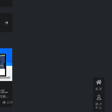
后台+热更修改工具
+安卓+详细搭建教程
首页
方正版
版无删减
安装操
2.1K
0.00
.
用户
中心