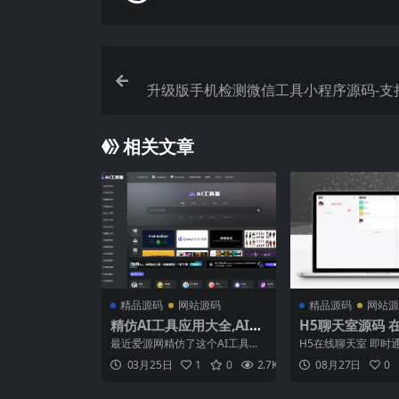
升级版手机检测微信工具小程序源码-支
相关文章
精品源码
网站源码
精品源码
网站源
精仿AI工具应用大全,AI链
H5聊天室源码 
接导航网站源码,带全站数
天室源码 陌陌 爱
最近爱源网精仿了这个AI工具应
H5在线聊天室 即时
据和采规则
开源不加密
用大全网站，主要是收集了主流
系统源码全开源附教
03月25日
1
0
2.7K
0.00
08月27日
0
的各种AI工具和AI应用，站点是
测试了,比较不错,功
友情链接的方式，里面也有大量
有需要自己下载研究吧.
的技术博文。包括AI框架，平