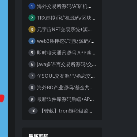
海外交易所源码/AI矿机系统源码 加密货币交易所 智能交易所源码
1
TRX虚拟币矿机源码/区块链矿机交易系统源码/支持 4国语言+usdt充值+搭建视频教程
2
元宇宙NFT交易系统+源码数字藏品3D合成+空投盲盒玩法抽集卡
3
web3质押挖矿理财源码/PHP理财源码
4
即时聊天通讯源码 APP聊天通讯源码 安卓+ios带后端源码控制
5
Java多语言交易所源码/交割合约/永续合约/币币/java服务端
6
仿SOUL交友源码/婚恋交友源码/社交友附近人婚恋约仿陌陌APP源码系统
7
海外BD产业源码/基金共享投资理财源码
8
最新软件库源码后端+APP端源码
9
【转载】tron链秒级监控授权+查余额+提币 全开源带视频教程文字教程
10
最新更新