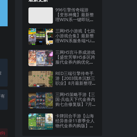
996引擎传奇端游
【变形神魔】最新整
理WIN系一键即玩单
机端+PC客户端+详细
搭建教程
三网H5小游戏【七款
小游戏合集】最新整
理WIN系服务端+Lin
ux手工服务端+详细
搭建教程
三网H5宫斗养成游戏
【盛世芳華H5多区跨
服代金券内购优化
版】8月最新整理Lin
ux手工服务端+CDK
含
RED三端引擎传奇手
授权后台+全资源安
游【2003我本沉默三
卓+详细搭建教程
职业】8月最新整理W
in一键服务端+安卓
+详细搭建教程
三网H5策略手游【三
所有
国·兵临天下代金券内
购七合修复版】7月
最新整理Linux手工
服务端+管理后台+G
卡牌回合手游【山海
M授权后台+详细搭建
经异兽录11赛季全人
教程
物代金券内购版】最
新整理WIN系服务端
(
0
)
+授权GM后台+管理