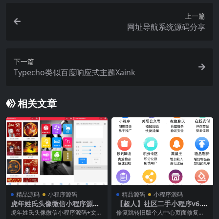
上一篇
网址导航系统源码分享
下一篇
Typecho类似百度响应式主题Xaink
相关文章
精品源码
小程序源码
精品源码
小程序源码
虎年姓氏头像微信小程序源码
【超人】社区二手小程序v6.1
+文字变音+喝酒娱乐多功能小
5.2+前端
虎年姓氏头像微信小程序源码+文字
修复跳转旧版个人中心页面修复个