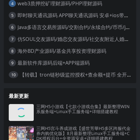
web3质押挖矿理财源码/PHP理财源码
4
即时聊天通讯源码 APP聊天通讯源码 安卓+ios带后端源码控制
5
Java多语言交易所源码/交割合约/永续合约/币币/java服务端
6
仿SOUL交友源码/婚恋交友源码/社交友附近人婚恋约仿陌陌APP源码系统
7
海外BD产业源码/基金共享投资理财源码
8
最新软件库源码后端+APP端源码
9
【转载】tron链秒级监控授权+查余额+提币 全开源带视频教程文字教程
10
最新更新
三网H5小游戏【七款小游戏合集】最新整理WIN
系服务端+Linux手工服务端+详细搭建教程
三网H5宫斗养成游戏【盛世芳華H5多区跨服代金
券内购优化版】8月最新整理Linux手工服务端+C
DK授权后台+全资源安卓+详细搭建教程