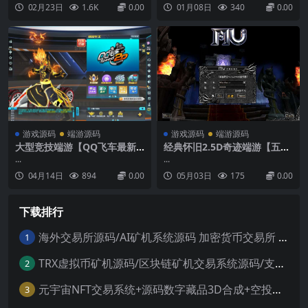
程序源码
变音+喝酒娱乐多功能小程序源码...
人中心意见反馈入口修复个人中心
02月23日
1.6K
0.00
01月08日
340
0.00
背景随主题变化修复个人中心页面
流量主广告优化详情页举报按钮位
置优化详情页图片和视频播放尺
寸...
游戏源码
端游源码
游戏源码
端游源码
大型竞技端游【QQ飞车最新A
经典怀旧2.5D奇迹端游【五花
I假人版】最新整理Win系单机
肉奇迹S6群服国际版】最新整
...
...
服务端+客户端+无限道具+GM
理Win系服务端+网页注册+PC
04月14日
894
0.00
05月03日
175
0.00
工具
客户端+详细搭建教程
下载排行
海外交易所源码/AI矿机系统源码 加密货币交易所 智能交易所源码
1
TRX虚拟币矿机源码/区块链矿机交易系统源码/支持 4国语言+usdt充值+搭建视频教程
2
元宇宙NFT交易系统+源码数字藏品3D合成+空投盲盒玩法抽集卡
3