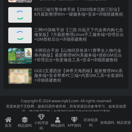
RED三端引擎传奇手游【2003我本沉默三职业】
8月最新整理Win一键服务端+安卓+详细搭建教程
三网H5策略手游【三国·兵临天下代金券内购七合
修复版】7月最新整理Linux手工服务端+管理后台
+GM授权后台+详细搭建教程
卡牌回合手游【山海经异兽录11赛季全人物代金
券内购版】最新整理WIN系服务端+授权GM后台
+管理后台+热更修改工具+安卓+详细搭建教程
GGE2互通西游【神界天海西柚】最新整理Win系
服务端+安卓苹果PC三端+内置GM工具+全套源码
+详细搭建教程
Copyright © 2024
www.myk3.com
- All rights reserved
资源来源于互联网，版权归原作者所有，所有资源仅供参考学习，如有其他需
求，建议购买正版！如果源码侵犯了您的利益请留言删除
区块链源
游戏源码
精品资源
小程序源
码
首页
精品源码
网站源码
APP源码
码