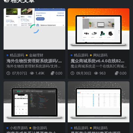
精品源码
金融理财
精品源码
网站源码
海外生物投资理财系统源码/支
魔众商城系统v6.4.0在线B2C
持分销返佣 拉新 自定义产品
商城系统
海外生物投资理财系统源码/支持分
魔众商城系统是一个在线B2C商城
等功能/前后端为英文
销返佣拉新自定义产品等功能/前后
系统，支持购物车、商品多分类，
07月07日
1.49K
0.00
09月30日
963
0.00
端为英文测试还行，有三级代理，
可以帮您快速搭建一套企业私有化
自定义产品...
的商城系统。简约不简单的在线商
城系统。多端适配电脑版手机版
（自适应）手机版（UNIAPP）And
roid（UNIAPP）iOS客户端（UNIA
PP）...
小程序源码
微信源码
精品源码
网站源码