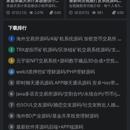
家庭亲戚关系计算器微信小程
最新商业视频打赏系统源码拥
序源码
有多套模板包含代理后台已对
亲戚关系计算器微信小程序源码是
短视频裂变功能介绍：每个人有5次
接支付
一款为避免遇到亲戚却不知道该怎
免费播放机会，如果想继续播放的
07月21日
2.07K
0.00
05月07日
981
0.00
么称呼时遇到的尴尬情况而开发的
话就需要推广，每推广给一个人点
由于社会节奏的快速发展，现在的
击，播放次数就加5次（一个人点击
关系不像以前一样经常联系和维
是5次）比如他推广给10个人，那
下载排行
护，导致了有些自己家的一些亲戚
就是50个播放次数（以此类推）如
也疏远了很多因此放假或者回老家
果他播放完5次并没有推广，他再次
过年的时候见到很多年没见过的亲
打开就会提示他推广分...
海外交易所源码/AI矿机系统源码 加密货币交易所 智能交易所源码
1
戚...
TRX虚拟币矿机源码/区块链矿机交易系统源码/支持 4国语言+usdt充值+搭建视频教程
2
元宇宙NFT交易系统+源码数字藏品3D合成+空投盲盒玩法抽集卡
3
web3质押挖矿理财源码/PHP理财源码
4
即时聊天通讯源码 APP聊天通讯源码 安卓+ios带后端源码控制
5
Java多语言交易所源码/交割合约/永续合约/币币/java服务端
6
仿SOUL交友源码/婚恋交友源码/社交友附近人婚恋约仿陌陌APP源码系统
7
海外BD产业源码/基金共享投资理财源码
8
最新软件库源码后端+APP端源码
9