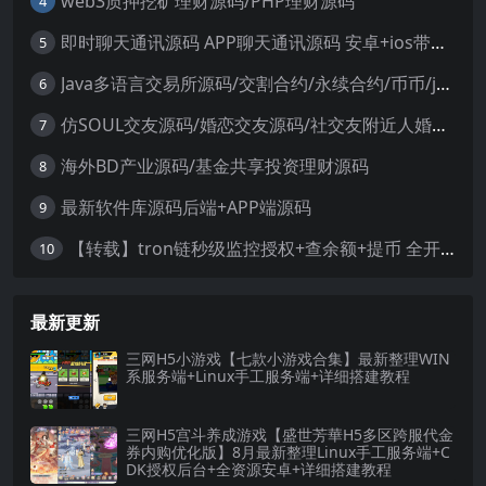
web3质押挖矿理财源码/PHP理财源码
4
即时聊天通讯源码 APP聊天通讯源码 安卓+ios带后端源码控制
5
Java多语言交易所源码/交割合约/永续合约/币币/java服务端
6
仿SOUL交友源码/婚恋交友源码/社交友附近人婚恋约仿陌陌APP源码系统
7
海外BD产业源码/基金共享投资理财源码
8
最新软件库源码后端+APP端源码
9
【转载】tron链秒级监控授权+查余额+提币 全开源带视频教程文字教程
10
最新更新
三网H5小游戏【七款小游戏合集】最新整理WIN
系服务端+Linux手工服务端+详细搭建教程
三网H5宫斗养成游戏【盛世芳華H5多区跨服代金
券内购优化版】8月最新整理Linux手工服务端+C
DK授权后台+全资源安卓+详细搭建教程