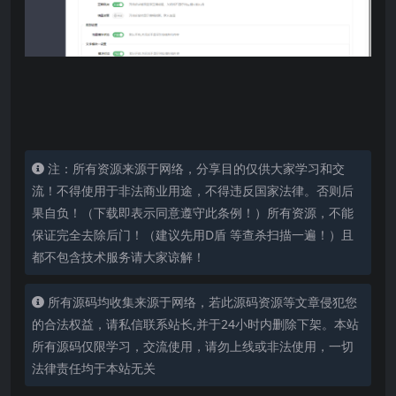
注：所有资源来源于网络，分享目的仅供大家学习和交
流！不得使用于非法商业用途，不得违反国家法律。否则后
果自负！（下载即表示同意遵守此条例！）所有资源，不能
保证完全去除后门！（建议先用D盾 等查杀扫描一遍！）且
都不包含技术服务请大家谅解！
所有源码均收集来源于网络，若此源码资源等文章侵犯您
的合法权益，请私信联系站长,并于24小时内删除下架。本站
所有源码仅限学习，交流使用，请勿上线或非法使用，一切
法律责任均于本站无关