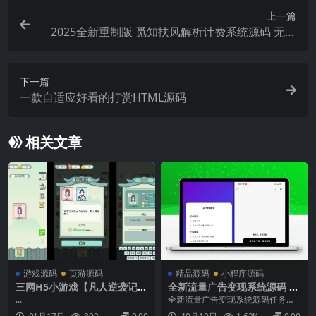
上一篇
2025全新重制版 觅知扶风解析计费系统源码 无后
门全新UI&修复优化完整版
下一篇
一款自适应好看的打赏HTML源码
相关文章
游戏源码
页游源码
精品源码
小程序源码
三网H5小游戏【凡人逆袭记】
全新流量广告变现系统源码 任
最新整理WIN系服务端+Linux
务管理系统 含搭建教程
...
全新流量广告变现系统源码任务管
手工服务端+详细搭建教程
理系统 开源项目结构：接口管理：