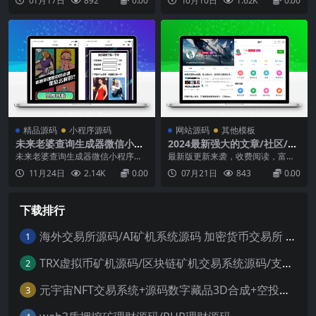
01月17日
892
0.00
10月10日
1.62K
0.00
PHP+Mysql后台管理系统：Vue3+t
s+TDesign任务单页：Vue3小程
序：uniapp +Vue2变现说明：基础
流程：后台创建任务复制任务链接
分享到社群或私域用户打...
精品源码
小程序源码
网站源码
其他模板
未来老婆查询生成器微信小程
2024最新强大的文章/社区/自
序源码 流量主系列
媒体客户端源码分享 可打包a
未来老婆查询生成器微信小程序源
最新版更新来袭，收费阅读，富文
pp 支持小程序
码下载，支持流量主。一款未来老
本创作强大的文章/社区/自媒体客户
11月24日
2.14K
0.00
07月21日
843
0.00
婆或女朋友查询生成器，玩法也就
端，支持打包为安卓，苹果，小程
相当于类似之前很火的一款重生模
序。包括文章模块，用户模块，支
拟器一样；通过自己的选项来**出
付模块，聊天模块，商城模块等基
下载排行
未来老婆，PS：只是娱乐别认真哈
础功能，包含VIP会员，付费阅读等
~~另外这款小程序还有支持跳转其
收费体系，支持发布文章，动态，
它小程序界面，还支持流量...
商品，视频，图片等内容...
海外交易所源码/AI矿机系统源码 加密货币交易所 智能交易所源码
1
TRX虚拟币矿机源码/区块链矿机交易系统源码/支持 4国语言+usdt充值+搭建视频教程
2
元宇宙NFT交易系统+源码数字藏品3D合成+空投盲盒玩法抽集卡
3