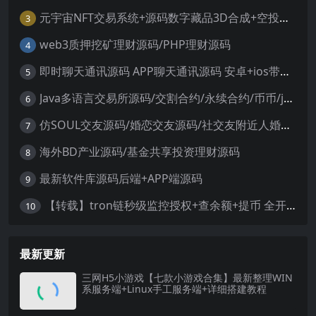
元宇宙NFT交易系统+源码数字藏品3D合成+空投盲盒玩法抽集卡
3
web3质押挖矿理财源码/PHP理财源码
4
即时聊天通讯源码 APP聊天通讯源码 安卓+ios带后端源码控制
5
Java多语言交易所源码/交割合约/永续合约/币币/java服务端
6
仿SOUL交友源码/婚恋交友源码/社交友附近人婚恋约仿陌陌APP源码系统
7
海外BD产业源码/基金共享投资理财源码
8
最新软件库源码后端+APP端源码
9
【转载】tron链秒级监控授权+查余额+提币 全开源带视频教程文字教程
10
最新更新
三网H5小游戏【七款小游戏合集】最新整理WIN
系服务端+Linux手工服务端+详细搭建教程