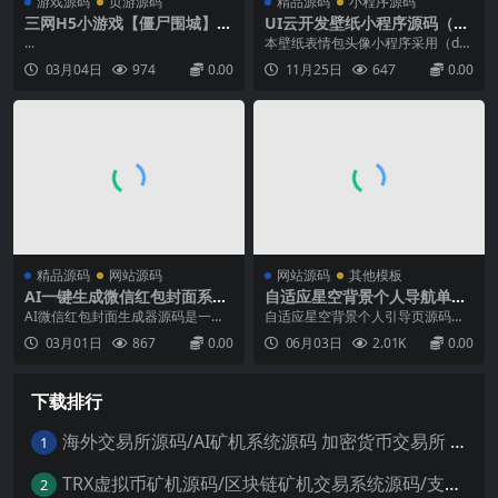
游戏源码
页游源码
精品源码
小程序源码
三网H5小游戏【僵尸围城】最
UI云开发壁纸小程序源码（修
新整理WIN系服务端+Linux手
复版带编译教程）
...
本壁纸表情包头像小程序采用（dcl
工服务端+详细搭建教程
oud云开发）所以无需服务器与域
03月04日
974
0.00
11月25日
647
0.00
名支持微信QQ双端小程序也就是说
可以打包成微信小程序也可以打包
成QQ小程序相当于一码二用,非常
划算无需授权,源码全开源,支持二开
无需服务器。无需域名。云开发直
接上线特点：支持...
精品源码
网站源码
网站源码
其他模板
AI一键生成微信红包封面系统
自适应星空背景个人导航单页
源码
源码
AI微信红包封面生成器源码是一款
自适应星空背景个人引导页源码，
开源的微信红包封面生成工具，由
动态风格，源码由HTML+CSS+JS组
03月01日
867
0.00
06月03日
2.01K
0.00
前腾讯微信后台开发工程师「idoub
成，记事本打开源码文件可以进行
i」开发并开源。项目名为“AICove
内容文字之类的修改，双击html文
r”，旨在利用人工智能技术为用户
件可以本地运行效果,感兴趣的可以
下载排行
提供个性化的微信红包封面生成服
去继续优化一下!...
务。支持用户登录、付费方案和积
分系统，提供...
海外交易所源码/AI矿机系统源码 加密货币交易所 智能交易所源码
1
TRX虚拟币矿机源码/区块链矿机交易系统源码/支持 4国语言+usdt充值+搭建视频教程
2