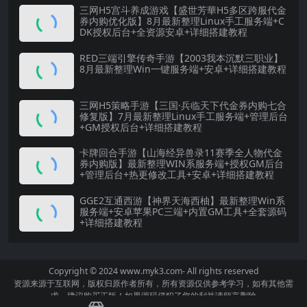
三网H5宫斗养成游戏【盛世芳華H5多区跨服代金
券内购优化版】8月最新整理Linux手工服务端+C
DK授权后台+全资源安卓+详细搭建教程
RED三端引擎传奇手游【2003我本沉默三职业】
8月最新整理Win一键服务端+安卓+详细搭建教程
三网H5策略手游【三国·兵临天下代金券内购七合
修复版】7月最新整理Linux手工服务端+管理后台
+GM授权后台+详细搭建教程
卡牌回合手游【山海经异兽录11赛季全人物代金
券内购版】最新整理WIN系服务端+授权GM后台
+管理后台+热更修改工具+安卓+详细搭建教程
GGE2互通西游【神界天海西柚】最新整理Win系
服务端+安卓苹果PC三端+内置GM工具+全套源码
+详细搭建教程
Copyright © 2024
www.myk3.com
- All rights reserved
资源来源于互联网，版权归原作者所有，所有资源仅供参考学习，如有其他需
求，建议购买正版！如果源码侵犯了您的利益请留言删除