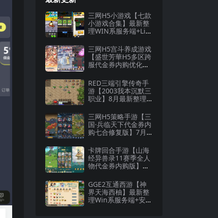
三网H5小游戏【七款
小游戏合集】最新整
理WIN系服务端+Lin
ux手工服务端+详细
搭建教程
三网H5宫斗养成游戏
【盛世芳華H5多区跨
服代金券内购优化
版】8月最新整理Lin
ux手工服务端+CDK
RED三端引擎传奇手
授权后台+全资源安
游【2003我本沉默三
卓+详细搭建教程
职业】8月最新整理W
in一键服务端+安卓
+详细搭建教程
三网H5策略手游【三
国·兵临天下代金券内
购七合修复版】7月
最新整理Linux手工
服务端+管理后台+G
卡牌回合手游【山海
M授权后台+详细搭建
经异兽录11赛季全人
教程
物代金券内购版】最
新整理WIN系服务端
+授权GM后台+管理
GGE2互通西游【神
后台+热更修改工具
界天海西柚】最新整
+安卓+详细搭建教程
理Win系服务端+安卓
苹果PC三端+内置GM
工具+全套源码+详细