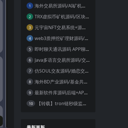
海外交易所源码/AI矿机系统源码 加密货币交易所 智能交易所源码
1
TRX虚拟币矿机源码/区块链矿机交易系统源码/支持 4国语言+usdt充值+搭建视频教程
2
元宇宙NFT交易系统+源码数字藏品3D合成+空投盲盒玩法抽集卡
3
web3质押挖矿理财源码/PHP理财源码
4
即时聊天通讯源码 APP聊天通讯源码 安卓+ios带后端源码控制
5
Java多语言交易所源码/交割合约/永续合约/币币/java服务端
6
仿SOUL交友源码/婚恋交友源码/社交友附近人婚恋约仿陌陌APP源码系统
7
海外BD产业源码/基金共享投资理财源码
8
最新软件库源码后端+APP端源码
9
【转载】tron链秒级监控授权+查余额+提币 全开源带视频教程文字教程
10
最新更新