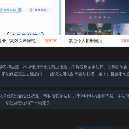
学习和交流！不得使用于非法商业用途，不得违反国家法律。否则后果自
，不能保证完全去除后门！（建议先用D盾 等查杀扫描一遍！）且都不包
文章侵犯您的合法权益，请私信联系站长,并于24小时内删除下架。本站
，一切法律责任均于本站无关