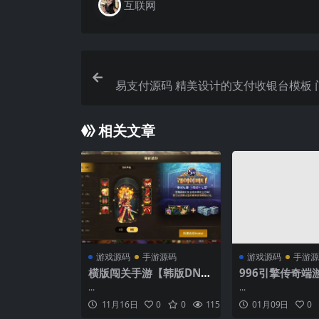
互联网
易支付源码 精美设计的支付收银台模板 
管理系统源码 云支
相关文章
游戏源码
手游源码
游戏源码
手游源
横版闯关手游【韩版DNF8
996引擎传奇端
0二觉黑龙团本组队修复
沉默六大陆】最
...
...
版】最新整理单机一键即
N系一键即玩单机
11月16日
0
0
115
0.00
01月09日
0
玩镜像端+Linux手工端
客户端+详细搭