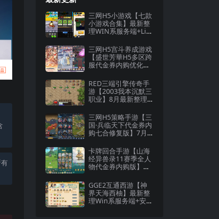
三网H5小游戏【七款
小游戏合集】最新整
理WIN系服务端+Lin
ux手工服务端+详细
搭建教程
三网H5宫斗养成游戏
【盛世芳華H5多区跨
服代金券内购优化
版】8月最新整理Lin
ux手工服务端+CDK
RED三端引擎传奇手
授权后台+全资源安
游【2003我本沉默三
卓+详细搭建教程
职业】8月最新整理W
in一键服务端+安卓
+详细搭建教程
三网H5策略手游【三
国·兵临天下代金券内
含
购七合修复版】7月
最新整理Linux手工
服务端+管理后台+G
卡牌回合手游【山海
M授权后台+详细搭建
经异兽录11赛季全人
所有
教程
物代金券内购版】最
新整理WIN系服务端
+授权GM后台+管理
GGE2互通西游【神
后台+热更修改工具
界天海西柚】最新整
+安卓+详细搭建教程
理Win系服务端+安卓
苹果PC三端+内置GM
工具+全套源码+详细