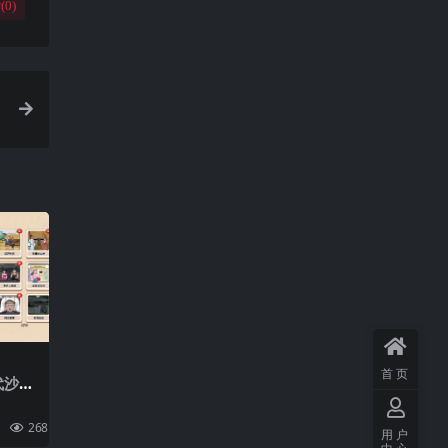
(
0
)
搭建教程
首页
代沙
系服务
端+详
268
0.00
用户