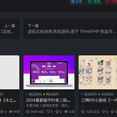
分享
收藏
点赞
上一篇
下一篇
门店收银
虚拟主机销售系统源码 基于 ThinkPHP 框架开发
付收银台
支持对接梦奈宝塔、EasyPanel、Mnbt
码
精品源码
网站源码
游戏源码
页游源码
游【木之
2024最新版守约者二级域
三网H5小游戏【一
新整理WI
名分发系统 在线域名解析
雕】最新整理WIN
主要功能 二级域名管理：我们的
...
端+PC
端+Linux手工服务
系统提供全面的二级域名管理服
0
918
0.00
04月14日
0
0
2.01K
0.00
12月22日
0
0
务，让您轻松管理和配置二级域
建教程
细搭建教程+源码