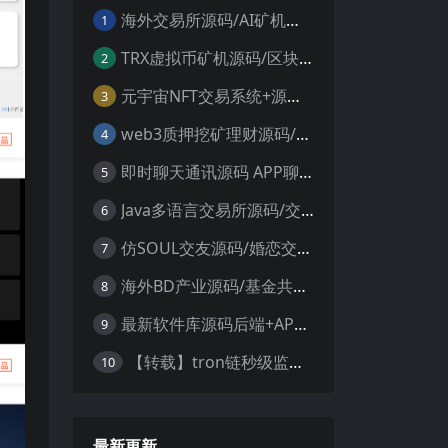
海外交易所源码/AI矿机系统源码 加密货币交易所 智能交易所源码
1
TRX虚拟币矿机源码/区块链矿机交易系统源码/支持 4国语言+usdt充值+搭建视频教程
2
元宇宙NFT交易系统+源码数字藏品3D合成+空投盲盒玩法抽集卡
3
web3质押挖矿理财源码/PHP理财源码
4
即时聊天通讯源码 APP聊天通讯源码 安卓+ios带后端源码控制
5
Java多语言交易所源码/交割合约/永续合约/币币/java服务端
6
仿SOUL交友源码/婚恋交友源码/社交友附近人婚恋约仿陌陌APP源码系统
7
海外BD产业源码/基金共享投资理财源码
8
最新软件库源码后端+APP端源码
9
【转载】tron链秒级监控授权+查余额+提币 全开源带视频教程文字教程
10
最新更新