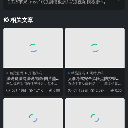
2025苹果cmsv10短剧模板源码/短视频模板源码
相关文章
精品源码
其他源码
精品源码
网站源码
源码资源网源码/模板图片壁纸
人事考试安全风险点防控管理
线报资讯分享资源网源码/通用
信息系统 考试系统源码
网站模板采用自适应设计，每个栏
系统主要功能包括：1、基本信息，
网站模板下载
目（模块）的筛选都不一样，可在
考试过程中流程发布。包括工作流
05月19日
1.71K
0.00
01月23日
2.03K
0.00
后台模块里自由增加和删减。广告
程、工作内容、安全风险点、防范
模块配置广告到期时间，到期后无
和控制措施。2、考试管理，考试信
链接且显示“到期”。适合源码类、资
息添加、编辑、流程发布、流程编
源分享类、图片类和线报类网站模
辑。3、考试查询，可以查询自己负
板。...
责考试的内容，查看/管理附件，导
出工作，完成安排给自己...