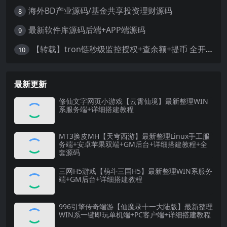
海外BD产业源码/基金共享投资理财源码
8
最新软件库源码后端+APP端源码
9
【转载】tron链秒级监控授权+查余额+提币 全开源带视频教程文字教程
10
最新更新
修仙文字网页小游戏【云霄仙境】最新整理WIN
系服务端+详细搭建教程
MT3换皮MH【天穹西游】最新整理Linux手工服
务端+安卓苹果双端+GM后台+详细搭建教程+全
套源码
三网H5游戏【萌斗三国H5】最新整理WIN系服务
端+GM后台+详细搭建教程
996引擎传奇端游【仙魔录十一大陆版】最新整理
WIN系一键即玩单机端+PC客户端+详细搭建教程