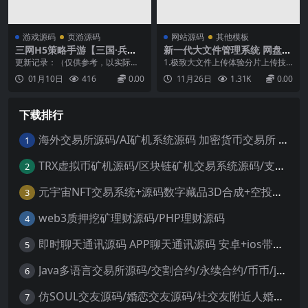
游戏源码
页游源码
网站源码
其他模板
三网H5策略手游【三国·兵临
新一代大文件管理系统 网盘系
天下合服内购AI假人版】最新
统源码
更新记录：（仅供参考，以实际为
1.极致大文件上传体验分片上传技
整理Win系服务端+管理后台+
准）1、新增玩家管理后台，可以控
术–默认2MB分片：大文件自动切
01月10日
416
0.00
11月26日
1.31K
0.00
GM后台+简易安卓客户端+详
制管理后台切换和功能2、修复陪玩
分，上传更稳定–智能哈希计算：小
细教程
机制新增800AI假人3、修复战服
文件全量计算，大文件采样计算，
4、其他修复自行体验...
性能与准确性兼顾–分片并发上传：
下载排行
每个文件最多3个分片同时上传，速
度提升3倍断点续传–自动保存进
度：上传进度实时保存...
海外交易所源码/AI矿机系统源码 加密货币交易所 智能交易所源码
1
TRX虚拟币矿机源码/区块链矿机交易系统源码/支持 4国语言+usdt充值+搭建视频教程
2
元宇宙NFT交易系统+源码数字藏品3D合成+空投盲盒玩法抽集卡
3
web3质押挖矿理财源码/PHP理财源码
4
即时聊天通讯源码 APP聊天通讯源码 安卓+ios带后端源码控制
5
Java多语言交易所源码/交割合约/永续合约/币币/java服务端
6
仿SOUL交友源码/婚恋交友源码/社交友附近人婚恋约仿陌陌APP源码系统
7