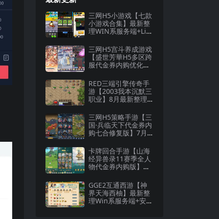
三网H5小游戏【七款
小游戏合集】最新整
理WIN系服务端+Lin
ux手工服务端+详细
搭建教程
三网H5宫斗养成游戏
【盛世芳華H5多区跨
服代金券内购优化
版】8月最新整理Lin
ux手工服务端+CDK
RED三端引擎传奇手
授权后台+全资源安
游【2003我本沉默三
卓+详细搭建教程
职业】8月最新整理W
in一键服务端+安卓
+详细搭建教程
三网H5策略手游【三
国·兵临天下代金券内
购七合修复版】7月
最新整理Linux手工
服务端+管理后台+G
卡牌回合手游【山海
M授权后台+详细搭建
经异兽录11赛季全人
教程
物代金券内购版】最
新整理WIN系服务端
+授权GM后台+管理
GGE2互通西游【神
后台+热更修改工具
界天海西柚】最新整
+安卓+详细搭建教程
理Win系服务端+安卓
苹果PC三端+内置GM
工具+全套源码+详细