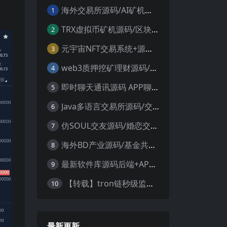
海外交易所源码/AI矿机系统源码 加密货币交易所 智能交易所源码
1
TRX虚拟币矿机源码/区块链矿机交易系统源码/支持 4国语言+usdt充值+搭建视频教程
2
元宇宙NFT交易系统+源码数字藏品3D合成+空投盲盒玩法抽集卡
3
web3质押挖矿理财源码/PHP理财源码
4
即时聊天通讯源码 APP聊天通讯源码 安卓+ios带后端源码控制
5
Java多语言交易所源码/交割合约/永续合约/币币/java服务端
6
仿SOUL交友源码/婚恋交友源码/社交友附近人婚恋约仿陌陌APP源码系统
7
海外BD产业源码/基金共享投资理财源码
8
最新软件库源码后端+APP端源码
9
【转载】tron链秒级监控授权+查余额+提币 全开源带视频教程文字教程
10
最新更新