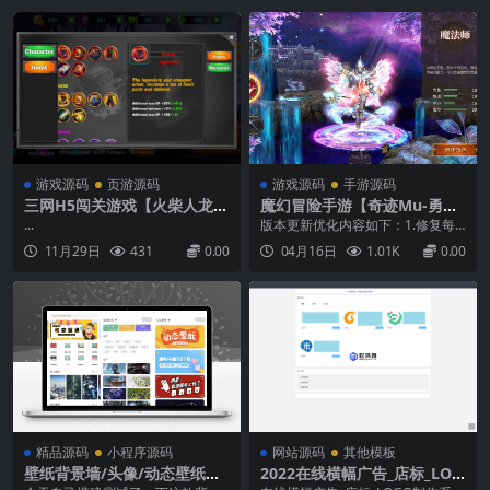
游戏源码
页游源码
游戏源码
手游源码
三网H5闯关游戏【火柴人龙拳
魔幻冒险手游【奇迹Mu-勇者
H5】11月最新整理Linux手工
大陆修复版】最新整理Ubunt
...
版本更新优化内容如下：1.修复每
服务端+Win一键服务端+逆向
u服务端+安卓苹果双端+CDK
次登录游戏需重新创建角色的异常
11月29日
431
0.00
04月16日
1.01K
0.00
前端源码+解压即玩+详细搭建
授权后台+前后端全套源码+详
问题2.解决服务端长期运行后数据
教程
细搭建教程
出现回档的情况3.修复角色创建后
重启服务端无法读取的问题4.优化
重启游戏指令导致角色被移出战盟
的BUG5.改善在线人数高峰期无法
正常进入游戏的问题...
精品源码
小程序源码
网站源码
其他模板
壁纸背景墙/头像/动态壁纸小
2022在线横幅广告_店标_LOG