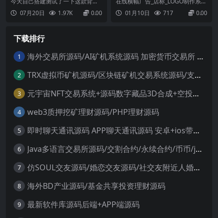
程序源码-支持用户投稿-带部
O制作系统最新源码
今天自己搭建测试了一下这款背景
在线横幅广告_店标_LOGO制作系统
分采集功能+搭建教程
墙/头像/动态壁纸小程序源码，源码
最新源码自带本地api非调用外部...
07月20日
1.97K
0.00
01月10日
717
0.00
使用dcloud云开发(云开发优势：无
需服务器域名直接搭建部署即可，
成本低方便维护。）支持微信QQ双
下载排行
端小程序也就是说可以打包成微信
小程序也可以打包成QQ小程序相当
于一码二用,非...
海外交易所源码/AI矿机系统源码 加密货币交易所 智能交易所源码
1
TRX虚拟币矿机源码/区块链矿机交易系统源码/支持 4国语言+usdt充值+搭建视频教程
2
元宇宙NFT交易系统+源码数字藏品3D合成+空投盲盒玩法抽集卡
3
web3质押挖矿理财源码/PHP理财源码
4
即时聊天通讯源码 APP聊天通讯源码 安卓+ios带后端源码控制
5
Java多语言交易所源码/交割合约/永续合约/币币/java服务端
6
仿SOUL交友源码/婚恋交友源码/社交友附近人婚恋约仿陌陌APP源码系统
7
海外BD产业源码/基金共享投资理财源码
8
最新软件库源码后端+APP端源码
9