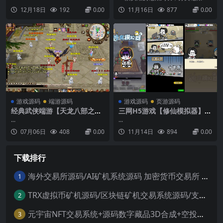
Win一键服务端+PC安卓苹果
生活记账小程序工具。包含：添加
12月18日
192
0.00
11月16日
877
0.00
+详细搭建教程
记账、编辑记账、统计分析、计算
器等4个页面。 ...
游戏源码
端游源码
游戏源码
页游源码
经典武侠端游【天龙八部之神
三网H5游戏【修仙模拟器】最
王轮回】最新整理单机一键即
新整理WIN系服务端+Linux手
...
...
玩镜像端+Linux手工服务端+
工服务端+详细搭建教程+源码
07月06日
408
0.00
11月14日
894
0.00
PC客户端+GM工具+详细搭建
教程
下载排行
海外交易所源码/AI矿机系统源码 加密货币交易所 智能交易所源码
1
TRX虚拟币矿机源码/区块链矿机交易系统源码/支持 4国语言+usdt充值+搭建视频教程
2
元宇宙NFT交易系统+源码数字藏品3D合成+空投盲盒玩法抽集卡
3