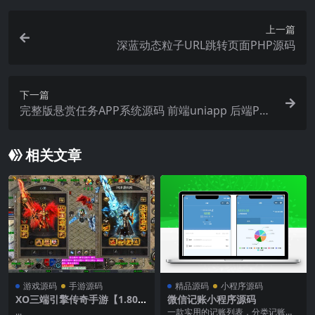
上一篇
深蓝动态粒子URL跳转页面PHP源码
下一篇
完整版悬赏任务APP系统源码 前端uniapp 后端PH
P带视频教程
相关文章
游戏源码
手游源码
精品源码
小程序源码
XO三端引擎传奇手游【1.80魅
微信记账小程序源码
影合击第二季】12月最新整理
...
一款实用的记账列表，分类记账，