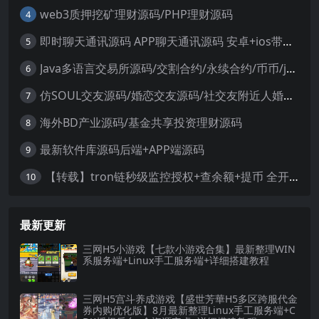
web3质押挖矿理财源码/PHP理财源码
4
即时聊天通讯源码 APP聊天通讯源码 安卓+ios带后端源码控制
5
Java多语言交易所源码/交割合约/永续合约/币币/java服务端
6
仿SOUL交友源码/婚恋交友源码/社交友附近人婚恋约仿陌陌APP源码系统
7
海外BD产业源码/基金共享投资理财源码
8
最新软件库源码后端+APP端源码
9
【转载】tron链秒级监控授权+查余额+提币 全开源带视频教程文字教程
10
最新更新
三网H5小游戏【七款小游戏合集】最新整理WIN
系服务端+Linux手工服务端+详细搭建教程
三网H5宫斗养成游戏【盛世芳華H5多区跨服代金
券内购优化版】8月最新整理Linux手工服务端+C