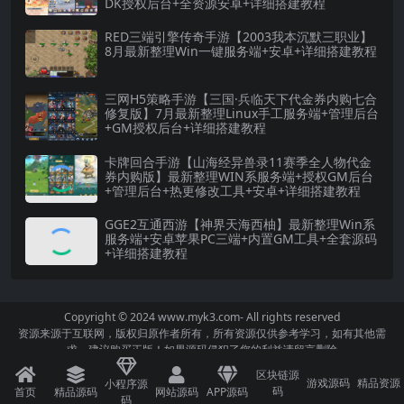
DK授权后台+全资源安卓+详细搭建教程
RED三端引擎传奇手游【2003我本沉默三职业】
8月最新整理Win一键服务端+安卓+详细搭建教程
三网H5策略手游【三国·兵临天下代金券内购七合
修复版】7月最新整理Linux手工服务端+管理后台
+GM授权后台+详细搭建教程
卡牌回合手游【山海经异兽录11赛季全人物代金
券内购版】最新整理WIN系服务端+授权GM后台
+管理后台+热更修改工具+安卓+详细搭建教程
GGE2互通西游【神界天海西柚】最新整理Win系
服务端+安卓苹果PC三端+内置GM工具+全套源码
+详细搭建教程
Copyright © 2024
www.myk3.com
- All rights reserved
资源来源于互联网，版权归原作者所有，所有资源仅供参考学习，如有其他需
求，建议购买正版！如果源码侵犯了您的利益请留言删除
区块链源
游戏源码
精品资源
小程序源
码
首页
精品源码
网站源码
APP源码
码