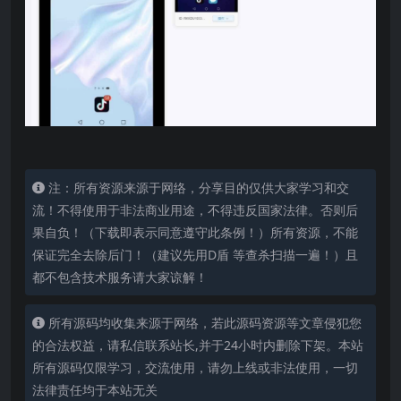
注：所有资源来源于网络，分享目的仅供大家学习和交
流！不得使用于非法商业用途，不得违反国家法律。否则后
果自负！（下载即表示同意遵守此条例！）所有资源，不能
保证完全去除后门！（建议先用D盾 等查杀扫描一遍！）且
都不包含技术服务请大家谅解！
所有源码均收集来源于网络，若此源码资源等文章侵犯您
的合法权益，请私信联系站长,并于24小时内删除下架。本站
所有源码仅限学习，交流使用，请勿上线或非法使用，一切
法律责任均于本站无关