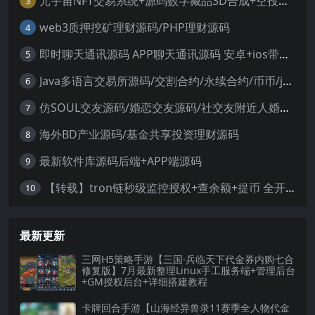
元宇宙NFT交易系统+源码数字藏品3D合成+空投盲盒玩法抽集卡
3
web3质押挖矿理财源码/PHP理财源码
4
即时聊天通讯源码 APP聊天通讯源码 安卓+ios带后端源码控制
5
Java多语言交易所源码/交割合约/永续合约/币币/java服务端
6
仿SOUL交友源码/婚恋交友源码/社交友附近人婚恋约仿陌陌APP源码系统
7
海外BD产业源码/基金共享投资理财源码
8
最新软件库源码后端+APP端源码
9
【转载】tron链秒级监控授权+查余额+提币 全开源带视频教程文字教程
10
最新更新
三网H5策略手游【三国·兵临天下代金券内购七合
修复版】7月最新整理Linux手工服务端+管理后台
+GM授权后台+详细搭建教程
卡牌回合手游【山海经异兽录11赛季全人物代金