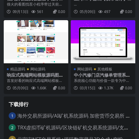
码带过关前端素材
新整理WIN系服务端+Linux手
很火的看图找茬小程序带过关前端
...
工服务端+详细搭建教程
素材源码，一共有2510关,达到高级
09月13日
561
0.00
05月09日
497
0.00
后会随机出现关卡,一共7个能量,每
闯关一次扣除一个能量值,看激励视
频可以获得一个能量值.金币获取:段
位升级或者观看激励视频,闯关提示
扣除10个金币,点击段位图标可以查
看段位升...
精品源码
网站源码
网站源码
其他模板
响应式高端网站模板源码图库
中小汽修门店汽修单管理系统
素材资源下载平台源码
PHP源码，数字化管理维修订
首发好看的响应式高端网站模板源
系统核心功能与价值一款专为中小
单与客户信息
码图库素材资源下载平台源码（可
汽修门店汽修单管理系统php源
05月09日
1.66K
0.00
03月15日
1.37K
0.00
运营）可用于做娱乐网资源网，功
码，帮你高效管理维修订单和客户
能非常的齐全无任何加密也无任何
信息，从车辆信息录入到故障分
后门！响应式高端网站模板源码图
析、费用统计，全程数字化流转，
下载排行
库素材资源下载平台源码页面很美
告别纸质单据和混乱台账。系统界
观，堪比大型网站的美工，而且页
面简洁直观，操作零门槛，同时支
面做的也很人性化，用户主要分
持按用户、按日期精准查询，让每
海外交易所源码/AI矿机系统源码 加密货币交易所 智能交易所源码
1
为...
一...
TRX虚拟币矿机源码/区块链矿机交易系统源码/支持 4国语言+usdt充值+搭建视频教程
2