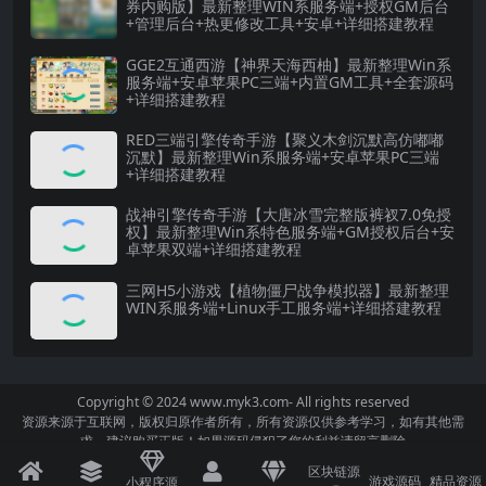
券内购版】最新整理WIN系服务端+授权GM后台
+管理后台+热更修改工具+安卓+详细搭建教程
GGE2互通西游【神界天海西柚】最新整理Win系
服务端+安卓苹果PC三端+内置GM工具+全套源码
+详细搭建教程
RED三端引擎传奇手游【聚义木剑沉默高仿嘟嘟
沉默】最新整理Win系服务端+安卓苹果PC三端
+详细搭建教程
战神引擎传奇手游【大唐冰雪完整版裤衩7.0免授
权】最新整理Win系特色服务端+GM授权后台+安
卓苹果双端+详细搭建教程
三网H5小游戏【植物僵尸战争模拟器】最新整理
WIN系服务端+Linux手工服务端+详细搭建教程
Copyright © 2024
www.myk3.com
- All rights reserved
资源来源于互联网，版权归原作者所有，所有资源仅供参考学习，如有其他需
求，建议购买正版！如果源码侵犯了您的利益请留言删除
区块链源
游戏源码
精品资源
小程序源