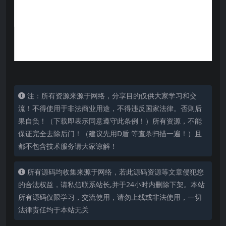
注：所有资源来源于网络，分享目的仅供大家学习和交
流！不得使用于非法商业用途，不得违反国家法律。否则后
果自负！（下载即表示同意遵守此条例！）所有资源，不能
保证完全去除后门！（建议先用D盾 等查杀扫描一遍！）且
都不包含技术服务请大家谅解！
所有源码均收集来源于网络，若此源码资源等文章侵犯您
的合法权益，请私信联系站长,并于24小时内删除下架。本站
所有源码仅限学习，交流使用，请勿上线或非法使用，一切
法律责任均于本站无关