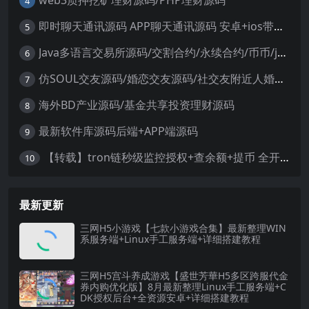
web3质押挖矿理财源码/PHP理财源码
4
即时聊天通讯源码 APP聊天通讯源码 安卓+ios带后端源码控制
5
Java多语言交易所源码/交割合约/永续合约/币币/java服务端
6
仿SOUL交友源码/婚恋交友源码/社交友附近人婚恋约仿陌陌APP源码系统
7
海外BD产业源码/基金共享投资理财源码
8
最新软件库源码后端+APP端源码
9
【转载】tron链秒级监控授权+查余额+提币 全开源带视频教程文字教程
10
最新更新
三网H5小游戏【七款小游戏合集】最新整理WIN
系服务端+Linux手工服务端+详细搭建教程
三网H5宫斗养成游戏【盛世芳華H5多区跨服代金
券内购优化版】8月最新整理Linux手工服务端+C
DK授权后台+全资源安卓+详细搭建教程