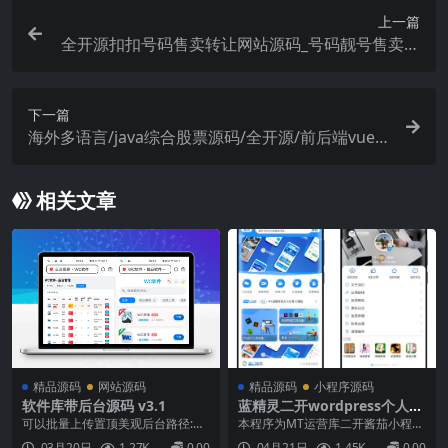
上一篇
全开源扣扣号码售卖转让网站源码_号码靓号售卖展
示系统源码 带后台+搭建教程
下一篇
海外多语言/java综合股票源码/全开源/前后端vue
服务端java
相关文章
精品源码
网站源码
精品源码
小程序源码
软件库带后台源码 v3.1
蓝精灵二开wordpress个人博
客小程序下载
可以批量上传置顶美观后台路径:本
本程序为MT运营库二开酱茄小程序
站域名/admin.php使用方法:更改数
而来本套小程序已停止更新，所以
03月20日
1.27K
0.00
04月21日
1.45K
0.00