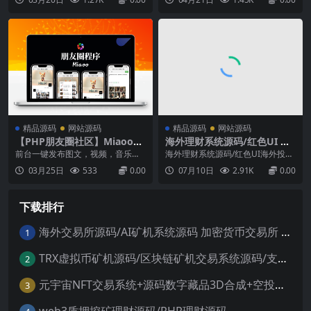
据库配置即可更新日志：用户可以
大家下载目前这款使用即可。【美
自行上传软件后台可以进行审核有
化】美化首页分类导航栏半圆效果
等级、签到获得小马币、绑定qq登
【美化】美化分类“专题”显示半圆效
录、更改密码、解绑、购买小马
果【美化】美化更换登录页用户登
币、收益详情、投稿软件状态、等
录蓝色V标【新增】用户中心新增免
等...
责声明菜单选项卡（后台...
精品源码
网站源码
精品源码
网站源码
【PHP朋友圈社区】Miaoo朋
海外理财系统源码/红色UI 海
友圈程序全开源版源码
外投资理财源码 自定义类型
前台一键发布图文，视频，音乐。
海外理财系统源码/红色UI海外投资
发布内容支持定位或自定义位置信
理财源码自定义类型互联网转载具
03月25日
533
0.00
07月10日
2.91K
0.00
息。支持将发布内容设为广告模式
体未测。...
消息站内通知或邮件通知。支持其
他用户注册,支持其他用户发布文章,
下载排行
管理自己的文章。拥有丰富的后台
管理功能，一键操作。安装环境Ngi
nx ≥1.22PHP...
海外交易所源码/AI矿机系统源码 加密货币交易所 智能交易所源码
1
TRX虚拟币矿机源码/区块链矿机交易系统源码/支持 4国语言+usdt充值+搭建视频教程
2
元宇宙NFT交易系统+源码数字藏品3D合成+空投盲盒玩法抽集卡
3