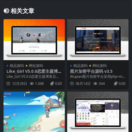
相关文章
精品源码
网站源码
精品源码
网站源码
Like_Girl V5.0.0恋爱主题博客
图片加密平台源码 v3.5
自适应模板
Like_Girl V5.0.0恋爱主题博客后端
8tupian图片加密平台采用php+my
使用了Ajax异步请求提交数据配合
sql的环境，php版本是php5.6或以
12月28日
1.66K
0.00
06月14日
344
0.00
插件提醒弹窗...
上。源码是通过调用八图片平台的A
PI，进行设计开发的。用此源码搭
建的网站，用户资金直接进入你自
己的接口。8tupian图片加密平台包
含三种模式上传图片。接口...