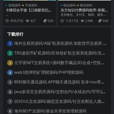
游戏源码
手游源码
精品源码
微信源码
卡牌回合手游【口袋新世纪】
东方知识付费源码程序-亲测运
最新整理Linux手工服务端+管
行，微擎系统平台功能完善
...
支持微信、支付宝、银联、服务商
理后台+GM授权后台+安卓苹
支付，支付接口支持阿里云、腾讯
03月27日
427
0.00
11月17日
2.06K
0.00
果双端+详细搭建教程+源码
云、七牛云外部储存搭建说明·上传
源码，导入数据库php7.2·数据库信
息修改位置:/data/config.php访问
下载排行
域名进入后台用户admin码qq1234
56回到宝塔网站中，修...
海外交易所源码/AI矿机系统源码 加密货币交易所 智能交易所源码
1
TRX虚拟币矿机源码/区块链矿机交易系统源码/支持 4国语言+usdt充值+搭建视频教程
2
元宇宙NFT交易系统+源码数字藏品3D合成+空投盲盒玩法抽集卡
3
web3质押挖矿理财源码/PHP理财源码
4
即时聊天通讯源码 APP聊天通讯源码 安卓+ios带后端源码控制
5
Java多语言交易所源码/交割合约/永续合约/币币/java服务端
6
仿SOUL交友源码/婚恋交友源码/社交友附近人婚恋约仿陌陌APP源码系统
7
海外BD产业源码/基金共享投资理财源码
8