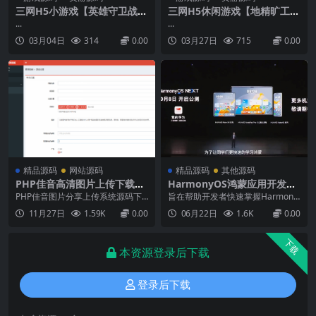
三网H5小游戏【英雄守卫战】
三网H5休闲游戏【地精旷工H
最新整理WIN系服务端+Linux
5】3月最新整理Linux手工服
...
...
手工服务端+详细搭建教程
务端+Win一键服务端+解压即
03月04日
314
0.00
03月27日
715
0.00
玩+详细搭建教程
精品源码
网站源码
精品源码
其他源码
PHP佳音高清图片上传下载源
HarmonyOS鸿蒙应用开发基
码
础入门到实战 核心技术及其应
PHP佳音图片分享上传系统源码下
旨在帮助开发者快速掌握Harmony
用带源码
载自适应手机端，带图片转换格式
OS的核心技术及其应用。从基础到
11月27日
1.59K
0.00
06月22日
1.6K
0.00
和一键上传投稿功能。具体看搭建
进阶，通过理论讲解与实战演练相
效果演示吧~环境：php7.3mysql5.
结合的方式，带领读者全面了解Ha
6Apache2.4.48第一步：请把PHP
rmonyOS的生态体系和开发流程。
下载
文件夹里面的文件，全部上传网站
内容涵盖了HarmonyOS的历史背
本资源登录后下载
根目录，第二步：修改根目录下
景、行业前景、核心技术理念，以
面...
及Ark...
登录后下载