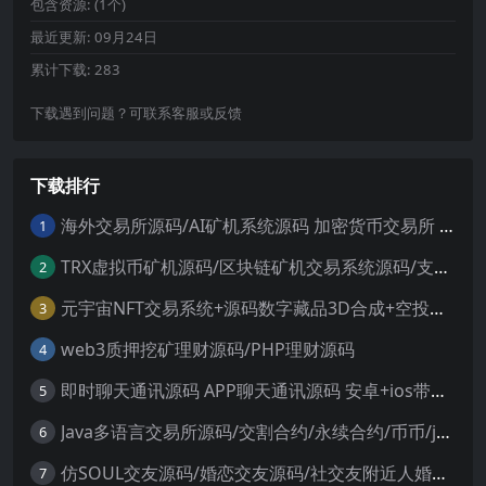
包含资源:
(1个)
最近更新:
09月24日
累计下载:
283
下载遇到问题？可联系客服或反馈
下载排行
海外交易所源码/AI矿机系统源码 加密货币交易所 智能交易所源码
1
TRX虚拟币矿机源码/区块链矿机交易系统源码/支持 4国语言+usdt充值+搭建视频教程
2
元宇宙NFT交易系统+源码数字藏品3D合成+空投盲盒玩法抽集卡
3
web3质押挖矿理财源码/PHP理财源码
4
即时聊天通讯源码 APP聊天通讯源码 安卓+ios带后端源码控制
5
Java多语言交易所源码/交割合约/永续合约/币币/java服务端
6
仿SOUL交友源码/婚恋交友源码/社交友附近人婚恋约仿陌陌APP源码系统
7