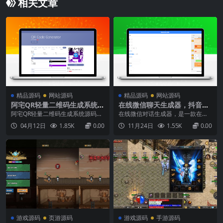
相关文章
精品源码
网站源码
精品源码
网站源码
阿宅QR轻量二维码生成系统源
在线微信聊天生成器，抖音微
码
信聊天搞笑视频制作神器
阿宅QR轻量二维码生成系统源码基
在线微信对话生成器，是一款在线
于PHP编写的二维码在线生成系
微信聊天对话制作的工具，可以添
04月12日
1.85K
0.00
11月24日
1.55K
0.00
统。只需点击几下就可以生成您的
加不同用户角色进行对话，支持发
个人二维码！上传您的徽标，选择
送文字、语音、图片、红包、转账
自定义颜色，生成多种类型。选择
等搜索了一下，看到有人需要就分
一个图案并下载最终的qrcode。可
享出来了，用来装逼OR制作抖音幽
用格式：.png，.svg...
默段子还是不错的（如果需要的人
多，有时间的话后面可能会考虑...
游戏源码
页游源码
游戏源码
手游源码