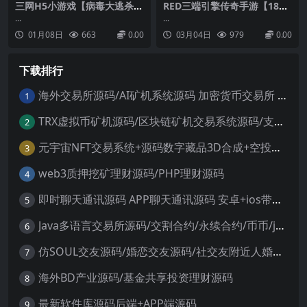
三网H5小游戏【病毒大逃杀完
RED三端引擎传奇手游【180
整版】最新整理WIN系服务端
荣耀火龙三职业】最新整理Wi
...
...
+Linux手工服务端+详细搭建
n系服务端+安卓苹果PC三端
01月08日
663
0.00
03月04日
979
0.00
教程
+详细搭建教程
下载排行
海外交易所源码/AI矿机系统源码 加密货币交易所 智能交易所源码
1
TRX虚拟币矿机源码/区块链矿机交易系统源码/支持 4国语言+usdt充值+搭建视频教程
2
元宇宙NFT交易系统+源码数字藏品3D合成+空投盲盒玩法抽集卡
3
web3质押挖矿理财源码/PHP理财源码
4
即时聊天通讯源码 APP聊天通讯源码 安卓+ios带后端源码控制
5
Java多语言交易所源码/交割合约/永续合约/币币/java服务端
6
仿SOUL交友源码/婚恋交友源码/社交友附近人婚恋约仿陌陌APP源码系统
7
海外BD产业源码/基金共享投资理财源码
8
最新软件库源码后端+APP端源码
9