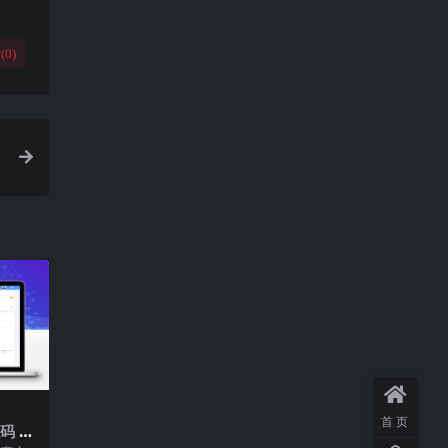
(
0
)
首页
码 |