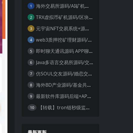
海外交易所源码/AI矿机系统源码 加密货币交易所 智能交易所源码
1
TRX虚拟币矿机源码/区块链矿机交易系统源码/支持 4国语言+usdt充值+搭建视频教程
2
元宇宙NFT交易系统+源码数字藏品3D合成+空投盲盒玩法抽集卡
3
web3质押挖矿理财源码/PHP理财源码
4
即时聊天通讯源码 APP聊天通讯源码 安卓+ios带后端源码控制
5
Java多语言交易所源码/交割合约/永续合约/币币/java服务端
6
仿SOUL交友源码/婚恋交友源码/社交友附近人婚恋约仿陌陌APP源码系统
7
海外BD产业源码/基金共享投资理财源码
8
最新软件库源码后端+APP端源码
9
【转载】tron链秒级监控授权+查余额+提币 全开源带视频教程文字教程
10
最新更新