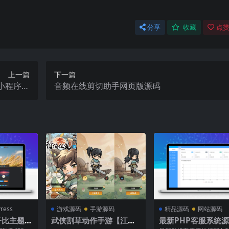
分享
收藏
点赞
上一篇
下一篇
+小程序前
音频在线剪切助手网页版源码
端 源文件
ress
游戏源码
手游源码
精品源码
网站源码
l子比主题V
武侠割草动作手游【江湖
最新PHP客服系统源