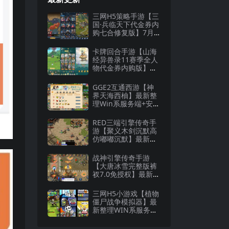
三网H5策略手游【三
国·兵临天下代金券内
购七合修复版】7月
最新整理Linux手工
服务端+管理后台+G
卡牌回合手游【山海
M授权后台+详细搭建
经异兽录11赛季全人
教程
物代金券内购版】最
新整理WIN系服务端
+授权GM后台+管理
GGE2互通西游【神
后台+热更修改工具
界天海西柚】最新整
+安卓+详细搭建教程
理Win系服务端+安卓
苹果PC三端+内置GM
工具+全套源码+详细
RED三端引擎传奇手
搭建教程
游【聚义木剑沉默高
仿嘟嘟沉默】最新整
理Win系服务端+安卓
苹果PC三端+详细搭
战神引擎传奇手游
建教程
【大唐冰雪完整版裤
衩7.0免授权】最新整
理Win系特色服务端+
GM授权后台+安卓苹
三网H5小游戏【植物
果双端+详细搭建教
僵尸战争模拟器】最
程
新整理WIN系服务端
+Linux手工服务端
+详细搭建教程