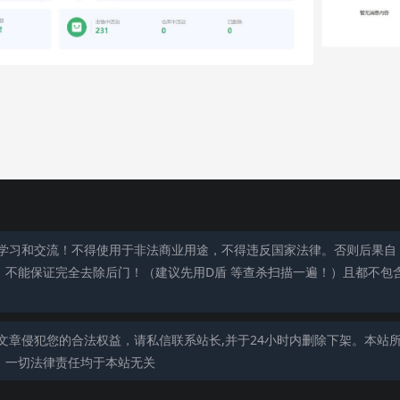
学习和交流！不得使用于非法商业用途，不得违反国家法律。否则后果自
，不能保证完全去除后门！（建议先用D盾 等查杀扫描一遍！）且都不包
文章侵犯您的合法权益，请私信联系站长,并于24小时内删除下架。本站
，一切法律责任均于本站无关