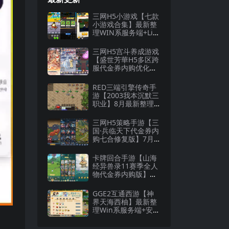
三网H5小游戏【七款
小游戏合集】最新整
理WIN系服务端+Lin
ux手工服务端+详细
搭建教程
三网H5宫斗养成游戏
【盛世芳華H5多区跨
服代金券内购优化
版】8月最新整理Lin
ux手工服务端+CDK
RED三端引擎传奇手
授权后台+全资源安
游【2003我本沉默三
卓+详细搭建教程
职业】8月最新整理W
in一键服务端+安卓
+详细搭建教程
三网H5策略手游【三
国·兵临天下代金券内
购七合修复版】7月
最新整理Linux手工
服务端+管理后台+G
卡牌回合手游【山海
M授权后台+详细搭建
经异兽录11赛季全人
教程
物代金券内购版】最
新整理WIN系服务端
+授权GM后台+管理
GGE2互通西游【神
后台+热更修改工具
界天海西柚】最新整
+安卓+详细搭建教程
理Win系服务端+安卓
苹果PC三端+内置GM
工具+全套源码+详细