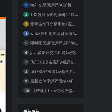
海外交易所源码/AI矿机系统源码 加密货币交易所 智能交易所源码
1
TRX虚拟币矿机源码/区块链矿机交易系统源码/支持 4国语言+usdt充值+搭建视频教程
2
元宇宙NFT交易系统+源码数字藏品3D合成+空投盲盒玩法抽集卡
3
web3质押挖矿理财源码/PHP理财源码
4
即时聊天通讯源码 APP聊天通讯源码 安卓+ios带后端源码控制
5
Java多语言交易所源码/交割合约/永续合约/币币/java服务端
6
仿SOUL交友源码/婚恋交友源码/社交友附近人婚恋约仿陌陌APP源码系统
7
海外BD产业源码/基金共享投资理财源码
8
最新软件库源码后端+APP端源码
9
【转载】tron链秒级监控授权+查余额+提币 全开源带视频教程文字教程
10
最新更新