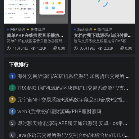
网站源码
免费源码
精品源码
微信源码
简单PHP在线搜索音乐播放器
文档付费下载源码/知识付费下
源码 PC+移动端[支持在线下
载系统源码/文库资源下载系统
简单PHP在线搜索音乐播放器源码P
逗号文库系统是根据逗号CMS模板
载和外链]
源码
C+移动端支持电脑端和手机端，支
独立开发出来的一套文库下载系
11月04日
1.26K
0.00
05月19日
2.33K
0.00
持网易云，QQ音乐，虾米音乐，酷
统，可以自主设置收款信息变现。
狗音乐，支持在线下载和外链。...
是市面上不多的开源免费的文库下
载系统。源码系统开源免费，特别
下载排行
适合老域名或者有权重的域名用二
级域名建站，我们自己测试过，变
现能力是杠杠的!欢迎前来下载使...
海外交易所源码/AI矿机系统源码 加密货币交易所 智能交易所源码
1
TRX虚拟币矿机源码/区块链矿机交易系统源码/支持 4国语言+usdt充值+搭建视频教程
2
元宇宙NFT交易系统+源码数字藏品3D合成+空投盲盒玩法抽集卡
3
web3质押挖矿理财源码/PHP理财源码
4
即时聊天通讯源码 APP聊天通讯源码 安卓+ios带后端源码控制
5
Java多语言交易所源码/交割合约/永续合约/币币/java服务端
6