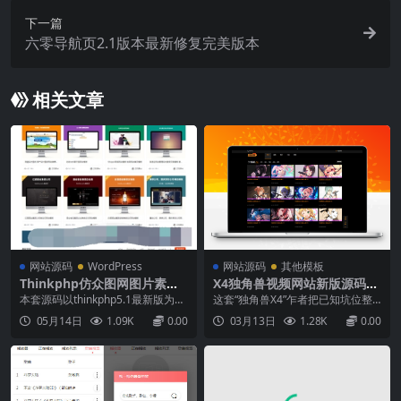
下一篇
六零导航页2.1版本最新修复完美版本
相关文章
网站源码
WordPress
网站源码
其他模板
Thinkphp仿众图网图片素材
X4独角兽视频网站新版源码视
下载站源码 资源下载站源码
频网站系统源码
本套源码以thinkphp5.1最新版为内
这套“独角兽X4”乍者把已知坑位整
自适应手机端
核，以thinkcmf5为后台数据管理，
站视频源码，后台直接上马CMS挨
05月14日
1.09K
0.00
03月13日
1.28K
0.00
前台模板仿众图网，网站模板自适
个填平，拿回来就能跑，界面干
应，首页样式美观大气。功能介
净、线路稳，点播不卡，会员、支
绍：会员中心充值金币，包含了微
付条捷径。源码频平台或给老站换
信支付，支付宝支付thinkphp仿众
皮，它算采集全配齐。想试水短视
图网图片素材下载站源码可用于图
丢这儿，好不好用，你按话不多
片...
说。起来遛一圈就知道...