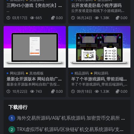
三网H5小游戏【突击对决】最
云开发谁是卧底小程序源码
新整理WIN系服务端+Linux手
...
云开发谁是卧底线下小游戏源码，
工服务端+详细搭建教程
发牌助手微信小程序源码。“谁是卧
03月17日
665
0.00
06月24日
1.38K
0.00
底OL”是一个非常有趣，风靡全国的
比拼语言表述能力、知识面与想象
力的游戏。谁是卧底OL是一款由开
发商北游科技倾力打造的联网游
戏，基于经典的多人游戏《谁是卧
底》。既是午休闲暇，又或...
网站源码
其他模板
精品源码
网站源码
最新全开源版本 网站自助广告
羊了个羊游戏源码_带前后端源
投放系统源码 附安装教程
码_及配置教程说明
最新全开源版本网站自助广告投放
羊了个羊游戏源码_带前后端源码_
系统源码附安装教程实现广告位的
及配置教程说明这是啥游戏？据
10月22日
743
0.00
09月18日
1.33K
0.00
管理、广告的发布、广告的统计以
悉，这是一款卡通背景的消除闯关
及广告的收益等功能用户可以通过
游戏。玩家们需要点击上方卡牌，
简单的操作，轻松管理自己的广告
被选中的卡牌会下移到底部的木框
下载排行
位，实现广告的高效投放和收益最
中，框内最多可以储存7张卡牌，当
大化自助购买大横幅，小横幅，文
有3张相同的卡牌同置于框内时，则
字广告，后台可设置每个广告位
可达成消除。...
海外交易所源码/AI矿机系统源码 加密货币交易所 智能交易所源码
1
的...
TRX虚拟币矿机源码/区块链矿机交易系统源码/支持 4国语言+usdt充值+搭建视频教程
2