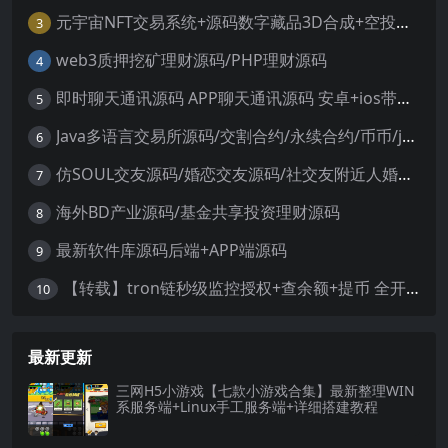
元宇宙NFT交易系统+源码数字藏品3D合成+空投盲盒玩法抽集卡
3
web3质押挖矿理财源码/PHP理财源码
4
即时聊天通讯源码 APP聊天通讯源码 安卓+ios带后端源码控制
5
Java多语言交易所源码/交割合约/永续合约/币币/java服务端
6
仿SOUL交友源码/婚恋交友源码/社交友附近人婚恋约仿陌陌APP源码系统
7
海外BD产业源码/基金共享投资理财源码
8
最新软件库源码后端+APP端源码
9
【转载】tron链秒级监控授权+查余额+提币 全开源带视频教程文字教程
10
最新更新
三网H5小游戏【七款小游戏合集】最新整理WIN
系服务端+Linux手工服务端+详细搭建教程