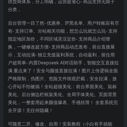
供货商体系，分工明确，运营超省心- 商品支持无限子
分类，
后台管理一目了然- 优惠券、IP黑名单、用户转账应有尽
有- 支持订单、分站相关功能，想怎么玩就怎么玩- 支持
指定地区加价，不同区域灵活定价- 支持商品介绍替
换，一键修改超方便- 支持商品动态发布，前台直接展
示，互动拉满- 独立充值返利系统，自动返利，留住用
户超简单- 内置Deepseek AI对话助手，智能交互直接拉
满 重点来了！安全与颜值直接拉满！图片上传逻辑全面
严格限制，伪图片、危险文件彻底拦截，安全拉满，放
心开站不怕被搞！全站超级美化：前台界面美化、鼠标
美化、后台侧边栏框架美化、全局字体美化、页面背景
美化，一整套用起来颜值爆表、手感丝滑！ 全套系统完
全开源！无任何隐藏！
可随意二开、修改、自用！安装教程（小白有手就能