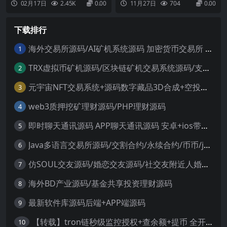
02月17日
2.45K
0.00
11月27日
704
0.00
+详细搭建教程
己分析http协议用php解析蓝奏云的
真实下载地址。目前依然可用。之
前爬取一个站点时吗，需要将对应
下载排行
保存在蓝奏云上的文件统一下载到
本地处理，于是就需要解析直
连，...
海外交易所源码/AI矿机系统源码 加密货币交易所 智能交易所源码
1
TRX虚拟币矿机源码/区块链矿机交易系统源码/支持 4国语言+usdt充值+搭建视频教程
2
元宇宙NFT交易系统+源码数字藏品3D合成+空投盲盒玩法抽集卡
3
web3质押挖矿理财源码/PHP理财源码
4
即时聊天通讯源码 APP聊天通讯源码 安卓+ios带后端源码控制
5
Java多语言交易所源码/交割合约/永续合约/币币/java服务端
6
仿SOUL交友源码/婚恋交友源码/社交友附近人婚恋约仿陌陌APP源码系统
7
海外BD产业源码/基金共享投资理财源码
8
最新软件库源码后端+APP端源码
9
【转载】tron链秒级监控授权+查余额+提币 全开源带视频教程文字教程
10