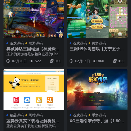
游戏源码
端游源码
游戏源码
页游源码
典藏神话三国端游【神魔诛天
三网H5休闲游戏【万宁五子棋
本地端】最新整理Win系服务
H5】2月最新整理Linux手工
原来的页游都是依赖浏览器的Flash
...
端+PC客户端+货币修改教程
服务端+Win一键服务端+解压
插件，各种浏览器兼容问题，导致
07月20日
522
0.00
02月05日
860
0.00
+详细搭建教程
即玩+详细搭建教程
很多都会黑屏，这是整理的本地客
户端版本，不依赖任何浏览器和插
件缺点：只能使用客户端访问，网
站里面的资源都删除了。...
精品源码
网站源码
游戏源码
手游源码
蓝奏云真实下载地址解析源代
XO三端引擎传奇手游【1.80彩
码
虹合击】最新整理Win系服务
蓝奏云真实下载地址解析源代码,两
...
端+PC安卓苹果三端+加密工具
个月前需要解析直连下载，于是自