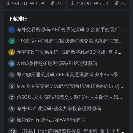
义支付平台的口红机系统，市面上
视软件前后端都全，搭建教程比较
04月01日
1.57K
0.00
11月20日
2.58K
0.00
的口红机系统都是固定了支付接口,
捡漏，不会搭建的可以搜索ui6，和
可以帮不少人省去找别人修改支付
之前的版本一样核心功能亮点提供T
接口的费用了...
V端和手机端支持，动态域名更换服
下载排行
务优化。前端反编译，后端源码开
放，可自定义修改。此版本带有排
行榜多线路支持JS线路...
海外交易所源码/AI矿机系统源码 加密货币交易所 智能交易所源码
1
TRX虚拟币矿机源码/区块链矿机交易系统源码/支持 4国语言+usdt充值+搭建视频教程
2
元宇宙NFT交易系统+源码数字藏品3D合成+空投盲盒玩法抽集卡
3
web3质押挖矿理财源码/PHP理财源码
4
即时聊天通讯源码 APP聊天通讯源码 安卓+ios带后端源码控制
5
Java多语言交易所源码/交割合约/永续合约/币币/java服务端
6
仿SOUL交友源码/婚恋交友源码/社交友附近人婚恋约仿陌陌APP源码系统
7
海外BD产业源码/基金共享投资理财源码
8
最新软件库源码后端+APP端源码
9
【转载】tron链秒级监控授权+查余额+提币 全开源带视频教程文字教程
10