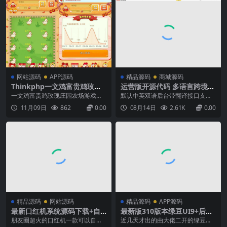
网站源码
APP源码
精品源码
商城源码
Thinkphp一文鸡富贵鸡玫瑰
运营版开源代码 多语言跨境商
庄园富农场仿皮皮果理财农场
城源码 跨境电商平台
一文鸡富贵鸡玫瑰庄园农场游戏理
默认中英双语后台带翻译接口支持1
源码、农场游戏理财游戏、富
财游戏果园游戏富贵鸡农场源码仿
33种语言自动翻译支持多商户联盟
11月09日
862
0.00
08月14日
2.61K
0.00
贵鸡农场源码、理财农场、红
皮皮果理财农场/红包/理财/投资/赚
一键部署版本伪静态+后台登陆后
包+理财+投资+赚钱、仿皮皮
钱1.购买1只富贵鸡100个富贵蛋，
缀...
每天花10个富贵蛋购买饲料喂养富
果理财农场源码、一文富贵鸡
贵鸡，富贵鸡开始生产富贵蛋(倒计
玫瑰庄园富农场源码
时24小时)【不喂养富贵鸡不会生产
富贵蛋也就...
精品源码
网站源码
精品源码
APP源码
最新口红机系统源码下载+自
最新版310版本绿豆UI9+后台
定义支付接口
源码+TV版APK+手机版APK
朋友圈超火的口红机一款可以自定
近几天才出的由大佬二开的绿豆影