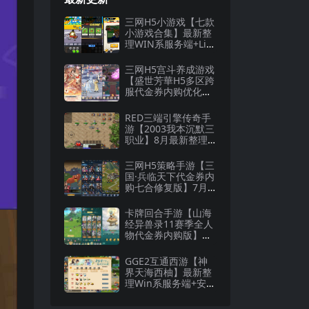
三网H5小游戏【七款
小游戏合集】最新整
理WIN系服务端+Lin
ux手工服务端+详细
搭建教程
三网H5宫斗养成游戏
【盛世芳華H5多区跨
服代金券内购优化
版】8月最新整理Lin
ux手工服务端+CDK
RED三端引擎传奇手
授权后台+全资源安
游【2003我本沉默三
卓+详细搭建教程
职业】8月最新整理W
in一键服务端+安卓
+详细搭建教程
三网H5策略手游【三
国·兵临天下代金券内
购七合修复版】7月
最新整理Linux手工
服务端+管理后台+G
卡牌回合手游【山海
M授权后台+详细搭建
经异兽录11赛季全人
教程
物代金券内购版】最
新整理WIN系服务端
+授权GM后台+管理
GGE2互通西游【神
后台+热更修改工具
界天海西柚】最新整
+安卓+详细搭建教程
理Win系服务端+安卓
苹果PC三端+内置GM
工具+全套源码+详细