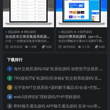
需深厚的编程基础，即可快速搭建
让你耳目一新的感觉！自带最新的
出专业且...
手机移动端，同一个后台，数据即
时...
精品源码
网站源码
精品源码
小程序源码
自动发布文章采集器系统源码
知识付费系统源码（pc+小程
php+mysql开发 几乎能采集
序+h5+app）前端后台完整源
介绍：一款数据采集发布爬虫软
知识付费解决方案v4.5.4源码下载
所有类型的网页
码
件，采用php+mysql开发，可部署
解决方案是一个以php进行开发的
02月02日
1.93K
0.00
06月09日
2.11K
0.00
在云服务器，几乎能采集所有类型
网校建站系统。知识付费/在线培训
的网页，无缝对接各类CMS建站程
解决方案PC网校/H5/小程序/APP全
序，免登录实时发布数据，全自动
覆盖，低成本搭建你的私有网校。
下载排行
无需人工干预！是网页大数据采集
功能特点：多端支持提供私有化独
软件中完全跨平台的云端爬虫系
立部署，PC端，H5网页，微信小程
统。采集器特点：网页爬虫...
序全覆...
海外交易所源码/AI矿机系统源码 加密货币交易所 智能交易所源码
1
TRX虚拟币矿机源码/区块链矿机交易系统源码/支持 4国语言+usdt充值+搭建视频教程
2
元宇宙NFT交易系统+源码数字藏品3D合成+空投盲盒玩法抽集卡
3
web3质押挖矿理财源码/PHP理财源码
4
即时聊天通讯源码 APP聊天通讯源码 安卓+ios带后端源码控制
5