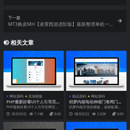
最新整理Linux手工服务端+GM工具+PC客户端+详
细搭建教程
下一篇
MT3换皮MH【凌霄西游进阶版】最新整理单机一
键即玩镜像端+Linux手工服务端+安卓苹果双端+G
M后台+详细搭建教程+全套源码
相关文章
网站源码
其他模板
精品源码
网站源码
PHP最新好看UI个人引导页网
织梦内核电动伸缩门卷闸门门
页源码
业公司网站模板 带手机版【站
PHP最新好看UI个人引导页网页源
织梦内核开发的模板，该模板属于
长亲测】
码采用PHP、HTML、CSS及JavaSc
企业通用、电动伸缩门、卷闸门类
05月05日
1.19K
0.00
08月02日
2.02K
0.00
ript等前端技术，构建了一个既美观
企业都可使用，这款模板使用范围
又实用的个人主页解决方案。源码
极广，不仅仅局限于一类型的企
设计初衷在于提供一个高度可定
业，你只需要把图片和产品内容；
制、跨平台兼容的模板，让用户无
换成你的，颜色都可以修改，改完