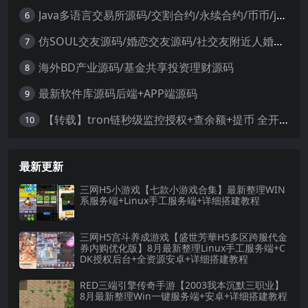
Java多语言交易所源码/交割合约/永续合约/币币/java服务端
6
仿SOUL交友源码/婚恋交友源码/社交友附近人婚恋约仿陌陌APP源码系统
7
海外BD产业源码/基金共享投资理财源码
8
最新软件库源码后端+APP端源码
9
【转载】tron链秒级监控授权+查余额+提币 全开源带视频教程文字教程
10
最新更新
三网H5小游戏【七款小游戏合集】最新整理WIN
系服务端+Linux手工服务端+详细搭建教程
三网H5宫斗养成游戏【盛世芳華H5多区跨服代金
券内购优化版】8月最新整理Linux手工服务端+C
DK授权后台+全资源安卓+详细搭建教程
RED三端引擎传奇手游【2003我本沉默三职业】
8月最新整理Win一键服务端+安卓+详细搭建教程