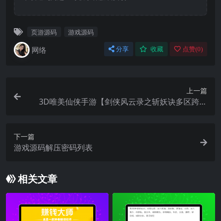
页游源码
游戏源码
网络
分享
收藏
点赞(
0
)
上一篇
3D唯美仙侠手游【剑侠风云录之斩妖诀多区跨服
版】最新整理单机一键即玩镜像端+Linux手工服务
端+全套前后端源码+假人陪玩+管理后台+GM授权
下一篇
后台+安卓+详细搭建教程
游戏源码解压密码列表
相关文章