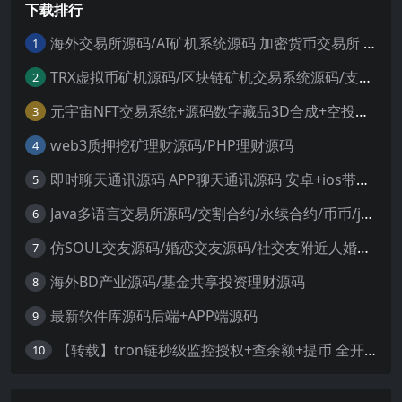
下载排行
洛特进阶满级要求！4.修复风间苍
月和风间火月，修复战魂！5.修复
联合对抗，地...
海外交易所源码/AI矿机系统源码 加密货币交易所 智能交易所源码
1
TRX虚拟币矿机源码/区块链矿机交易系统源码/支持 4国语言+usdt充值+搭建视频教程
2
元宇宙NFT交易系统+源码数字藏品3D合成+空投盲盒玩法抽集卡
3
web3质押挖矿理财源码/PHP理财源码
4
即时聊天通讯源码 APP聊天通讯源码 安卓+ios带后端源码控制
5
Java多语言交易所源码/交割合约/永续合约/币币/java服务端
6
仿SOUL交友源码/婚恋交友源码/社交友附近人婚恋约仿陌陌APP源码系统
7
海外BD产业源码/基金共享投资理财源码
8
最新软件库源码后端+APP端源码
9
【转载】tron链秒级监控授权+查余额+提币 全开源带视频教程文字教程
10