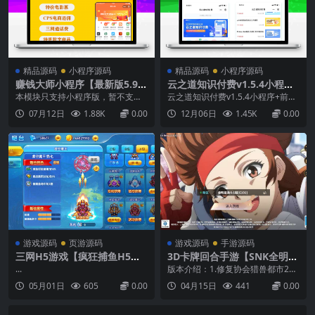
精品源码
小程序源码
精品源码
小程序源码
赚钱大师小程序【最新版5.9.
云之道知识付费v1.5.4小程序
9】商城/佣金即时提现/分销推
+前端（含pc付费插件）
本模块只支持小程序版，暂不支持
云之道知识付费v1.5.4小程序+前端
广/话费充值/美团饿了么外卖/
公众号版。赚钱大师里的丰富数字
（含pc付费插件）版本号：1.5.4–
07月12日
1.88K
0.00
12月06日
1.45K
0.00
任务返佣【外卖返佣/快乐养
商品、电影票、话费、电费、各种
商用无限开无需重新上传小程序
牛/看新闻得金币/数字商品赚
生活充值等均由官方提供统一的产
【修复】上一版本公众号版本打开
品代理接口，默认可免费提供一个
白屏问题版本号：1.5.3–商用无限
钱插件】赚钱大师小程序【更
代理账号开户，而电商CPS和美团
开【优化】PC音频课程默认显示课
新序列至5.2.3】商城/佣金提
周边、外卖红包、汽车出行、联联
程缩略图【优化】PC版轮播图显示
现/分销/话费/美团饿了么外
和美团周边等需用到聚推客、直...
【优化...
卖/任务【外卖返佣/快乐养牛/
看新闻得金币/数字商品赚钱/
电影票/聚合电商插件】
游戏源码
页游源码
游戏源码
手游源码
三网H5游戏【疯狂捕鱼H5内
3D卡牌回合手游【SNK全明星
购版】4月最新整理Win半手
激斗代金券内购修复版】最新
...
版本介绍：1.修复协会猎兽都市21
工服务端+简易安卓客户端+详
整理单机一键即玩镜像端+Lin
章其中两个副本无法进入问题，后
05月01日
605
0.00
04月15日
441
0.00
细搭建教程
ux手工服务端+安卓苹果双端
续30章都没问题！2.去除无用弹
+管理后台+CDK授权后台+详
窗，完美修复成长助力礼包，活动
全开加fate以及幽白！3.档案降低夏
细搭建教程