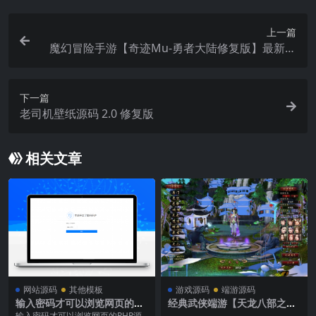
上一篇
魔幻冒险手游【奇迹Mu-勇者大陆修复版】最新整
理Ubuntu服务端+安卓苹果双端+CDK授权后台+前
后端全套源码+详细搭建教程
下一篇
老司机壁纸源码 2.0 修复版
相关文章
网站源码
其他模板
游戏源码
端游源码
输入密码才可以浏览网页的PH
经典武侠端游【天龙八部之金
P源码
戈无极魔改】最新整理单机一
输入密码才可以浏览网页的PHP源
...