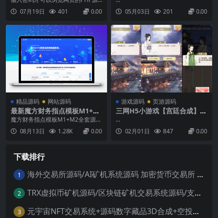
键即玩镜像端+Linux手工服务
码，给网站开启了密码保护，让页
07月19日
401
0.00
05月03日
201
0.00
端+PC客户端+GM工具+详细
面输入密码才能访问！修改也非常
简单直接替换4行密码,替换48行要
搭建教程
跳转的链接即可...
精品源码
网站源码
游戏源码
页游源码
最新魔方财务指点模板M1+M
三网H5小游戏【宫廷合成】最
2全套源码
新整理WIN系服务端+Linux手
魔方财务指点模板M1+M2全套源码
...
工服务端+详细搭建教程
M1和M2两套模板+后台可控插件，
08月13日
1.28K
0.00
02月01日
847
0.00
压缩包内包含M1+M2两套完整模板
（用户中心+购物车+首页）以及后
台可控插件，可以直接设置logo等
下载排行
信息，都是精心修复过的使用教
程：app和public文件夹上传到魔方
财务...
海外交易所源码/AI矿机系统源码 加密货币交易所 智能交易所源码
1
TRX虚拟币矿机源码/区块链矿机交易系统源码/支持 4国语言+usdt充值+搭建视频教程
2
元宇宙NFT交易系统+源码数字藏品3D合成+空投盲盒玩法抽集卡
3