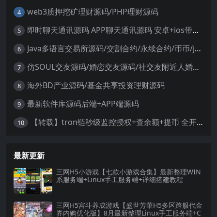
web3质押挖矿理财源码/PHP理财源码
4
即时聊天通讯源码 APP聊天通讯源码 安卓+ios带后端源码控制
5
Java多语言交易所源码/交割合约/永续合约/币币/java服务端
6
仿SOUL交友源码/婚恋交友源码/社交友附近人婚恋约仿陌陌APP源码系统
7
海外BD产业源码/基金共享投资理财源码
8
最新软件库源码后端+APP端源码
9
【转载】tron链秒级监控授权+查余额+提币 全开源带视频教程文字教程
10
最新更新
三网H5小游戏【七款小游戏合集】最新整理WIN
系服务端+Linux手工服务端+详细搭建教程
三网H5宫斗养成游戏【盛世芳華H5多区跨服代金
券内购优化版】8月最新整理Linux手工服务端+C