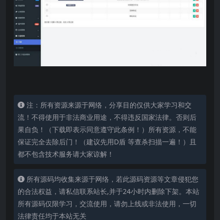
注：所有资源来源于网络，分享目的仅供大家学习和交
流！不得使用于非法商业用途，不得违反国家法律。否则后
果自负！（下载即表示同意遵守此条例！）所有资源，不能
保证完全去除后门！（建议先用D盾 等查杀扫描一遍！）且
都不包含技术服务请大家谅解！
所有源码均收集来源于网络，若此源码资源等文章侵犯您
的合法权益，请私信联系站长,并于24小时内删除下架。本站
所有源码仅限学习，交流使用，请勿上线或非法使用，一切
法律责任均于本站无关