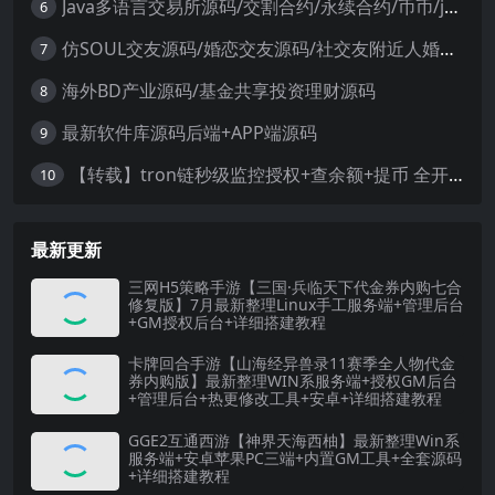
Java多语言交易所源码/交割合约/永续合约/币币/java服务端
6
仿SOUL交友源码/婚恋交友源码/社交友附近人婚恋约仿陌陌APP源码系统
7
海外BD产业源码/基金共享投资理财源码
8
最新软件库源码后端+APP端源码
9
【转载】tron链秒级监控授权+查余额+提币 全开源带视频教程文字教程
10
最新更新
三网H5策略手游【三国·兵临天下代金券内购七合
修复版】7月最新整理Linux手工服务端+管理后台
+GM授权后台+详细搭建教程
卡牌回合手游【山海经异兽录11赛季全人物代金
券内购版】最新整理WIN系服务端+授权GM后台
+管理后台+热更修改工具+安卓+详细搭建教程
GGE2互通西游【神界天海西柚】最新整理Win系
服务端+安卓苹果PC三端+内置GM工具+全套源码
+详细搭建教程