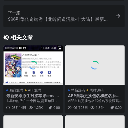
客户端+详细搭建教程
下一篇
996引擎传奇端游【龙岭问道沉默-十大陆】最新整
理WIN系一键即玩单机端+PC客户端+详细搭建教程
相关文章
精品源码
APP源码
精品源码
网站源码
最新安卓原生对接苹果cms A
APP自动更换包名和签名系统
pp后端+app 带详细搭建教程
源码
1.单独的放在一个网站,需要单独一
APP自动更换包名和签名系统源码
个域名，上传后端解压即可2.跟苹
系统通过对apk反编译，随机包名，
08月14日
1.25K
0.00
06月28日
1.36K
0.00
果cms程序放一起，创建一个文件
随机签名，混淆代码等方式，回编
夹例如：fapp，或者myapp都行，
译生成新的apk安装包通过系统智能
把后端上传到你创建的文件夹里边
自动处理，间隔5分钟（可以自定义
解压最新安卓原生对接苹果cmsAp
时间）生成一个新包，通过对接对
p后端+app在后端程序中，找到dat
象云储存系统分发给不同的用户下