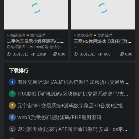
a...
载使用，确保每个用...
精品源码
微信源码
游戏源码
页游源码
二手汽车展示小程序源码/二手
三网H5休闲游戏【疯狂打群架
商城小程序源码
H5】6月最新整理Linux手工
后端框架:FastAdmin前端:微信小程
...
服务端+Win一键服务端+解压
序主要功能模块:店铺展示、车型管
06月07日
2.98K
0.00
06月23日
908
0.00
即玩+简易安卓客户端+详细搭
理、摩托车信息发布、用户联系...
建教程
下载排行
海外交易所源码/AI矿机系统源码 加密货币交易所 智能交易所源码
1
TRX虚拟币矿机源码/区块链矿机交易系统源码/支持 4国语言+usdt充值+搭建视频教程
2
元宇宙NFT交易系统+源码数字藏品3D合成+空投盲盒玩法抽集卡
3
web3质押挖矿理财源码/PHP理财源码
4
即时聊天通讯源码 APP聊天通讯源码 安卓+ios带后端源码控制
5