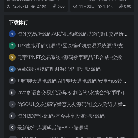
在线艺术字体转换器
tml临时停车挪车网站源码，编辑源
成，在线转换，在线设计源码定制
12月07日
2.19K
0.00
11月03日
1.14K
0.00
码页面内容上传即可使用！分为两
带全部数据版本程序为客户定制带
套源码（检测到手机打开才会自动
全站数据具体请看演示与截图是目
弹出）第一套：自动拨号访问自动
前市面难得的美观大气的一款在线
下载排行
弹到拨号界面，并自动输入手机
生成平台可无限制复制做站群无需
号。第二套：自动短信访问自动弹
更新此源码虽然为dedecms内核，
到短信界面，并自动输入短信...
但是基本都是以ht...
海外交易所源码/AI矿机系统源码 加密货币交易所 智能交易所源码
1
TRX虚拟币矿机源码/区块链矿机交易系统源码/支持 4国语言+usdt充值+搭建视频教程
2
元宇宙NFT交易系统+源码数字藏品3D合成+空投盲盒玩法抽集卡
3
web3质押挖矿理财源码/PHP理财源码
4
即时聊天通讯源码 APP聊天通讯源码 安卓+ios带后端源码控制
5
Java多语言交易所源码/交割合约/永续合约/币币/java服务端
6
仿SOUL交友源码/婚恋交友源码/社交友附近人婚恋约仿陌陌APP源码系统
7
海外BD产业源码/基金共享投资理财源码
8
最新软件库源码后端+APP端源码
9