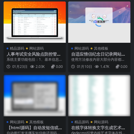
精品源码
网站源码
网站源码
其他模板
人事考试安全风险点防控管理
自适应情侣纪念日记录网站源
信息系统 考试系统源码
码
系统主要功能包括：1、基本信息，
使用方法修改内容大部分内容都在i
考试过程中流程发布。包括工作流
ndex.html里面进行修改“在一起”的
01月23日
2.03K
0.00
01月10日
1.47K
0.00
程、工作内容、安全风险点、防范
时间修改在./js/lovetime.js里，已进
和控制措施。2、考试管理，考试信
行代码备注首页标题修改在./js/talk.
息添加、编辑、流程发布、流程编
js里，修改对应文字即可背景图都
辑。3、考试查询，可以查询自己负
在./css/lovexhj.css里进...
责考试的内容，查看/管理附件，导
出工作，完成安排给自己...
网站源码
其他模板
精品源码
网站源码
【html源码】自动发短信或者
在线字体转换文字生成艺术字
拨打电话的挪车源码
系统源码-支持自己添加字体/
自动拨打发送挪车短信电话源码纯h
dedecms织梦内核艺术字体在线生