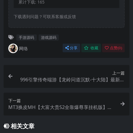
累计下载:
165
下载遇到问题？可联系客服或反馈
手游源码
游戏源码
网络
分享
收藏
点赞(
0
)
上一篇
996引擎传奇端游【龙岭问道沉默-十大陆】最新整
理WIN系一键即玩单机端+PC客户端+详细搭建教程
下一篇
MT3换皮MH【大富大贵S2全靠爆尊享挂机版】最
新整理单机一键即玩镜像端+Linux手工服务端+安卓
苹果双端+GM后台+详细搭建教程+全套源码
相关文章