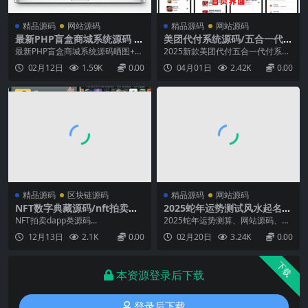
精品源码
网站源码
精品源码
网站源码
最新PHP盲盒商城系统源码 晒
美团代付系统源码/五合一代付
图+免签+短信验证+在线回收
系统源码/支持外卖/京东/拼多
最新PHP盲盒商城系统源码晒图+免
2025新款美团代付五合一代付系统
ThinkPHP框架
多/携程/滴滴代付多模版
签+短信验证+在线回收 thinkphp框
源码源码系统美团外卖/京东/拼多
02月12日
1.59K
0.00
04月01日
2.42K
0.00
架源码前端uniapp开发，可以打包
多/携程/滴滴代付多模版五合一源码
成APP（非H5封壳）+H5，接其他
好友代付最新系统，全新UI界面，
平台支付通道，前后端全开源H5盲
包含美团、携程、JD、拼dd、滴
盒首页可以直接开盒新UI修复优化
滴！...
BUG，修复无限抽，短信接口...
精品源码
区块链源码
精品源码
网站源码
NFT数字典藏源码/nft拍卖源
2025蛇年运势测试风水起名系
码/dapp典藏拍卖源码
统源码 风水算命源码 周易运
NFT拍卖dapp类源码...
2025蛇年运势测算、网站源码、风
势测算免费软件源码
水起名、八字算命、算财运姻缘
12月13日
2.1K
0.00
02月20日
3.24K
0.00
等...
下载
本资源登录后下载
登录后下载