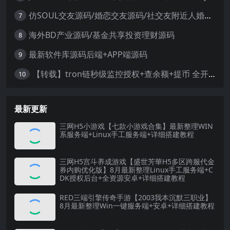
仿SOUL交友源码/婚恋交友源码/社交友附近人婚恋约仿陌陌APP源码系统
7
海外BD产业源码/基金共享投资理财源码
8
最新软件库源码后端+APP端源码
9
【转载】tron链秒级监控授权+查余额+提币 全开源带视频教程文字教程
10
最新更新
三网H5小游戏【七款小游戏合集】最新整理WIN
系服务端+Linux手工服务端+详细搭建教程
三网H5宫斗养成游戏【盛世芳華H5多区跨服代金
券内购优化版】8月最新整理Linux手工服务端+C
DK授权后台+全资源安卓+详细搭建教程
RED三端引擎传奇手游【2003我本沉默三职业】
8月最新整理Win一键服务端+安卓+详细搭建教程