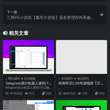
新整理单机一键即玩镜像端+Linux手工服务端+安卓
苹果双端+GM后台+详细搭建教程+全套源码
下一篇
三网H5小游戏【魔塔大冒险】最新整理WIN系服务
端+Linux手工服务端+详细搭建教程
相关文章
网站源码
其他模板
游戏源码
端游源码
Telegram统计机器人源码/TG
经典怀旧2.5D奇迹端游【天空
记账群发机器源码人/TG自动
奇迹S6特色版】+WIN本地学
telegram统计机器人源码/TG记账
...
记账全开源版本
习手工端+注册网页+PC客户端
群发机器源码人/TG自动记账全开源
07月04日
515
0.00
04月25日
725
0.00
+教程
版本能群发，能统计账单，能记
账，telegram机器人，使用方便。
全网都是这套源码...