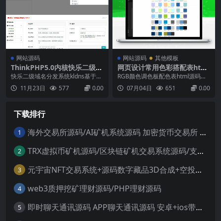
网站源码
网站源码
其他模板
ThinkPHP5.0内核快乐二级域
网页设计常用色彩搭配表html
名分发系统源码
源码
快乐二级域名分发系统kldns基于Th
RGB颜色调色板配色表html源码分
inkPHP5.0框架完成开发，支持的域
享，站长引流工具，色彩搭配看似
11月23日
577
0.00
07月04日
651
0.00
名解析平台有dnspod、cloudxns、
复杂，但并不神秘。既然每种色彩
aliyun、dnscom、dnsla，多用
在印象空间中都有自己的位置，那
户、多域名、多平台同时存在，界
么色彩搭配得到的印象可以用加减
下载排行
面简单、舒适，操作简单。...
法来近似估算。将网页设计中常见
的色彩搭配按照色相的顺序归类。
搭配起来就会得到千变万化...
海外交易所源码/AI矿机系统源码 加密货币交易所 智能交易所源码
1
TRX虚拟币矿机源码/区块链矿机交易系统源码/支持 4国语言+usdt充值+搭建视频教程
2
元宇宙NFT交易系统+源码数字藏品3D合成+空投盲盒玩法抽集卡
3
web3质押挖矿理财源码/PHP理财源码
4
即时聊天通讯源码 APP聊天通讯源码 安卓+ios带后端源码控制
5