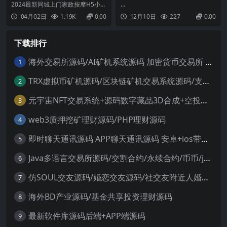
5小程序源码 | 全开源无需授
H5】12月最新整理Linux手工
2024最新同城上门家政按摩H5小程
...
权 | 上门预约系统
服务端+Win一键服务端+逆向
序源码 |上门预约系统 后端thinkph
04月02日
1.19K
0.00
12月10日
227
0.00
前端源码+解压即玩+详细搭建
p框架开发。前端采用uni-app开
发，适配多端（小程序＋公众号H5
教程
＋APP）此套源码并非网上免费流
下载排行
传版本,自掏腰包购入,完整无措,全
开源版本,不需要授权!功能介...
海外交易所源码/AI矿机系统源码 加密货币交易所 智能交易所源码
1
TRX虚拟币矿机源码/区块链矿机交易系统源码/支持 4国语言+usdt充值+搭建视频教程
2
元宇宙NFT交易系统+源码数字藏品3D合成+空投盲盒玩法抽集卡
3
web3质押挖矿理财源码/PHP理财源码
4
即时聊天通讯源码 APP聊天通讯源码 安卓+ios带后端源码控制
5
Java多语言交易所源码/交割合约/永续合约/币币/java服务端
6
仿SOUL交友源码/婚恋交友源码/社交友附近人婚恋约仿陌陌APP源码系统
7
海外BD产业源码/基金共享投资理财源码
8
最新软件库源码后端+APP端源码
9