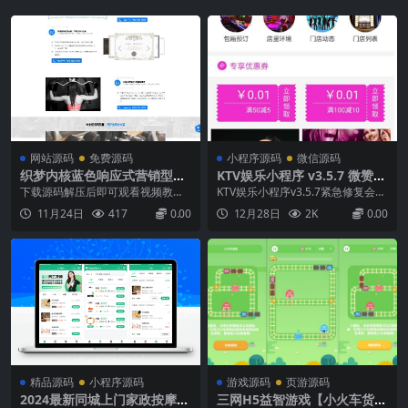
网站源码
免费源码
小程序源码
微信源码
织梦内核蓝色响应式营销型运
KTV娱乐小程序 v3.5.7 微赞通
动健身器械器材企业网站模板
用
下载源码解压后即可观看视频教程
KTV娱乐小程序v3.5.7紧急修复会员
自适应手机【站长亲测】
织梦内核蓝色响应式营销型运动健
开卡选择女提示请选择性别问题微
11月24日
417
0.00
12月28日
2K
0.00
身器械器材企业网站模板自适应手
赞通用一款KTV娱乐行业的小程序
机...
版本号：3.5.7–运营版KTV娱乐小程
序V3.5.71、紧急修复会员开卡选择
女提示请选择性别问题更新后需重
新发布前端版本号：3.5.6–...
精品源码
小程序源码
游戏源码
页游源码
2024最新同城上门家政按摩H
三网H5益智游戏【小火车货运