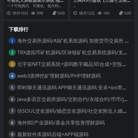
可视化大屏数据展示系统 拖拽
三网H5小游戏【三国守卫塔
生成各种炫酷的大屏
防】最新整理WIN系服务端+L
一个可拖拽式、可视化、低代码数
...
inux手工服务端+详细搭建教
据可视化开发平台，你可以用它自
09月10日
598
0.00
06月12日
160
0.00
程
由的拼接成各种炫酷的大屏，同时
支持用户方便的开发自己的组件并
接入平台。功能特定：编辑器页面
下载排行
基本功能完成，包括编辑、预览、
导入、导出、保存图层的置顶、置
底、上下移动、显示、隐藏、复
海外交易所源码/AI矿机系统源码 加密货币交易所 智能交易所源码
1
制...
TRX虚拟币矿机源码/区块链矿机交易系统源码/支持 4国语言+usdt充值+搭建视频教程
2
元宇宙NFT交易系统+源码数字藏品3D合成+空投盲盒玩法抽集卡
3
web3质押挖矿理财源码/PHP理财源码
4
即时聊天通讯源码 APP聊天通讯源码 安卓+ios带后端源码控制
5
Java多语言交易所源码/交割合约/永续合约/币币/java服务端
6
仿SOUL交友源码/婚恋交友源码/社交友附近人婚恋约仿陌陌APP源码系统
7
海外BD产业源码/基金共享投资理财源码
8
最新软件库源码后端+APP端源码
9