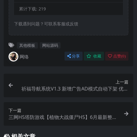
累计下载:
219
下载遇到问题？可联系客服或反馈
其他模板
网站源码
网络
分享
收藏
点赞(
0
)
上一篇
祈福导航系统V1.3 新增广告AD模式自动下架 优化
后端UI和PHP版本等
下一篇
三网H5塔防游戏【植物大战僵尸H5】6月最新整理
Linux手工服务端+Win一键服务端+解压即玩+简易
安卓客户端+详细搭建教程
相关文章