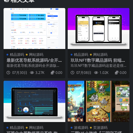
精品源码
网站源码
精品源码
网站源码
最新优茗导航系统源码/全开源
玖玖NFT数字藏品源码 前端u
版本/精美UI/带后台/附教程
niapp 全开源无加密
最新优茗导航系统源码全开源版本
玖玖NFT数字藏品源码这套还是很
精美UI带后台附教程亲测可用站长
不错的，前端uniapp，后端FastAd
07月30日
3.27K
0.00
07月08日
1.02K
0.00
搭建简单测试了,正常可用,其他自己
min，对接汇元支付，富友支付，
下载研究吧...
对接avata链，没有去测试，感兴趣
的自行下载研究...
精品源码
网站源码
游戏源码
页游源码