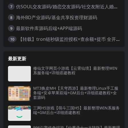
仿SOUL交友源码/婚恋交友源码/社交友附近人婚恋约仿陌陌APP源码系统
7
海外BD产业源码/基金共享投资理财源码
8
最新软件库源码后端+APP端源码
9
【转载】tron链秒级监控授权+查余额+提币 全开源带视频教程文字教程
10
最新更新
修仙文字网页小游戏【云霄仙境】最新整理WIN
系服务端+详细搭建教程
MT3换皮MH【天穹西游】最新整理Linux手工服
务端+安卓苹果双端+GM后台+详细搭建教程+全
套源码
三网H5游戏【萌斗三国H5】最新整理WIN系服务
端+GM后台+详细搭建教程
996引擎传奇端游【仙魔录十一大陆版】最新整理