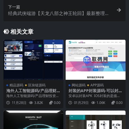
安卓客户端+详细搭建教程
下一篇
经典武侠端游【天龙八部之神王轮回】最新整理单
机一键即玩镜像端+Linux手工服务端+PC客户端+G
M工具+详细搭建教程
相关文章
精品源码
区块链源码
网站源码
APP源码
海外人工智能源码/产品理财投
封装的APP封装源码-可以封装
资任务系统源码/投资源码
安卓和IOS
海外人工智能源码/产品理财投资任
安卓以封装APK IOS封装的是描述
务系统源码/投资源码...
文件可以去除顶部网址，绿标签名
11月28日
3.82K
0.00
01月29日
1.06K
0.00
等等很多功能...