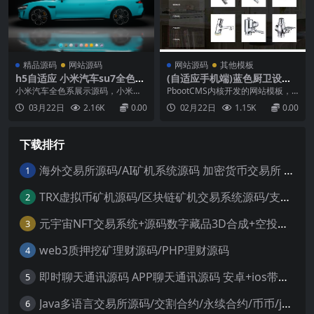
精品源码
网站源码
网站源码
其他模板
h5自适应 小米汽车su7全色系
(自适应手机端)蓝色厨卫设备
展示源码/小米汽车html源码
网站源码 厨房水龙头阀门水槽
小米汽车全色系展示源码，小米汽
PbootCMS内核开发的网站模板，
网站pbootcms模板
车su7全色系展示源码纯HTML，直
该模板适用于厨卫设备网站、水龙
03月22日
2.16K
0.00
02月22日
1.15K
0.00
接将压缩包上传网站目录解压即
头阀门网站等企业，当然其他行业
可...
也可以做，只需要把文字图片换成
其他行业的即可；自适应，同一个
下载排行
后台，数据即时同步，简单适用！
附带测试数据！友好的seo，所有页
面均都能完全自定义标...
海外交易所源码/AI矿机系统源码 加密货币交易所 智能交易所源码
1
TRX虚拟币矿机源码/区块链矿机交易系统源码/支持 4国语言+usdt充值+搭建视频教程
2
元宇宙NFT交易系统+源码数字藏品3D合成+空投盲盒玩法抽集卡
3
web3质押挖矿理财源码/PHP理财源码
4
即时聊天通讯源码 APP聊天通讯源码 安卓+ios带后端源码控制
5
Java多语言交易所源码/交割合约/永续合约/币币/java服务端
6