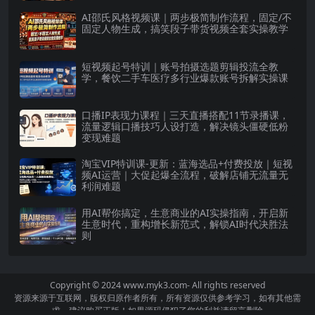
AI邵氏风格视频课｜两步极简制作流程，固定/不
固定人物生成，搞笑段子带货视频全套实操教学
短视频起号特训｜账号拍摄选题剪辑投流全教
学，餐饮二手车医疗多行业爆款账号拆解实操课
口播IP表现力课程｜三天直播搭配11节录播课，
流量逻辑口播技巧人设打造，解决镜头僵硬低粉
变现难题
淘宝VIP特训课-更新：蓝海选品+付费投放｜短视
频AI运营｜大促起爆全流程，破解店铺无流量无
利润难题
用AI帮你搞定，生意商业的AI实操指南，开启新
生意时代，重构增长新范式，解锁AI时代决胜法
则
Copyright © 2024
www.myk3.com
- All rights reserved
资源来源于互联网，版权归原作者所有，所有资源仅供参考学习，如有其他需
求，建议购买正版！如果源码侵犯了您的利益请留言删除