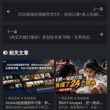
上一篇
2026新版短视频带货3月：原创口播+真人拍摄/数
字人+剪辑+直播，打开流量突破口，开始AI带货
下一篇
《淘宝天猫打爆班》原创技术第78期：无界死怼同
行技术
相关文章
精品资源
其他资源
精品资源
其他资源
2026AI短剧漫剧学习营：即梦
用GPT-Image2，把一段武打
Seedance2.0+九宫格分镜，1
对决拆成24个连续镜头，从人
课程内容简介短剧漫剧学习营①，
这不是一场普通的打斗，而是一套