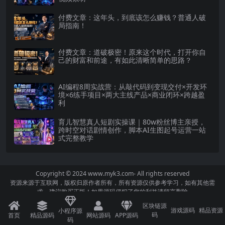
付费文章：这年头，到底该怎么赚钱？普通人破
局指南！
付费文章：道破极密！原来这个时代，打开你自
己的财富和前途，有如此清晰简单的思路？
AI编程8周实战营：从敲代码到变现交付×开发环
境×6练手项目×两大主线产品×商业闭环×跨越盈
利
育儿智慧真人短剧实操课｜80w粉丝博主亲授，
跨时空对话剧情创作，脚本AI生图起号运营一站
式完整教学
Copyright © 2024
www.myk3.com
- All rights reserved
资源来源于互联网，版权归原作者所有，所有资源仅供参考学习，如有其他需
求，建议购买正版！如果源码侵犯了您的利益请留言删除
区块链源
游戏源码
精品资源
小程序源
码
首页
精品源码
网站源码
APP源码
码