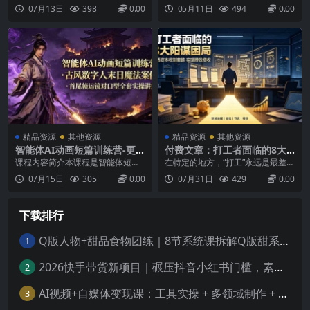
50+行业宣传片案例全掌握
物建立、动作衔接、运镜节
系统讲解AI短剧、漫剧、影视预告
“镜头设计”。我用GPT-Image2，把
07月13日
398
0.00
05月11日
494
0.00
奏，到情绪爆发
片、爆款短视频与商业宣传片的创
一段武打对决拆成24个连续镜头，
作全流程。课程涵盖企业介绍、AI
从人物建立、动作衔接、运镜节
自媒体创收方法、AI影视预告片+影
奏，到最后的情绪爆发，完整还原
视创收、爆款短视频创收、学员副
一场“电影级打斗”。...
业方式等认知模块；工具实操包含
即梦AISeedanc...
精品资源
其他资源
精品资源
其他资源
智能体AI动画短篇训练营-更
付费文章：打工者面临的8大
新，古风数字人末日魔法案
阳谋困局，看透资本收割套路
课程内容简介本课程是智能体短篇
在特定的地方，“打工”永远是最差的
例，首尾帧运镜对口型全套实
实现攒钱增收
动画系列制作实战教程，从零开始
选择，因为打工者这个阶层天然面
07月15日
305
0.00
07月31日
429
0.00
操讲解
手把手打造AI武侠角色与动画短
临着8个巨大的阳谋困局。如果你意
片。课程涵盖AI基础知识教学、数
识到这些困局的存在，你或许能跨
字人制作、胖公主案例、首尾帧寺
越阶层，成为自由职业者、老板、
下载排行
庙运镜动画、邵氏电影风格短片、
生意人或者投资人。至少在打工者
异世界魔法短视频、影视剧对口型
这个阶层，你也能最大程度地摆脱
与人物吃瓜教学、解压末日庇护...
这些困局，实现时间和财务...
Q版人物+甜品食物团练｜8节系统课拆解Q版甜系画法，人物与食物搭配技法全覆盖
1
2026快手带货新项目｜碾压抖音小红书门槛，素材制作+精准投流，无需开店，无需售后，新手一天佣金1000+
2
AI视频+自媒体变现课：工具实操 + 多领域制作 + 实体获客，手把手教你做视频、涨粉、赚收益
3