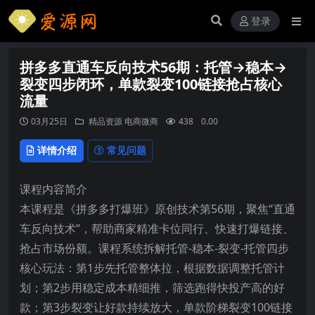
登录
拼多多直通车反向技术56期：托管→稳本→
裂变四步闭环，单款裂变100链接抢占核心
流量
03月25日
精品资源
电商微商
438
0.00
详情介绍
常见问题
课程内容简介
本课程是《拼多多打爆班》原创技术第56期，聚焦“直通
车反向技术”，帮助商家精准卡位同行、快速打爆链接、
抢占市场份额。课程系统拆解托管-稳本-裂变-托管四步
核心玩法：第1步先托管整体拉，根据数据调整托管计
划；第2步用稳定成本精细推，筛选跑得快投产高的好
款；第3步裂变让好款持续放大，单款阶梯裂变100链接