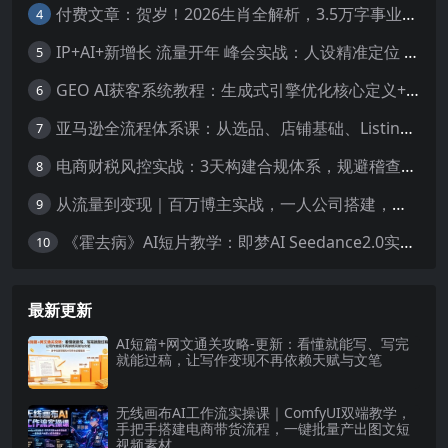
付费文章：贺岁！2026生肖全解析，3.5万字事业财富感情指南，提前布局一整年顺顺利利
4
IP+AI+新增长 流量开年 峰会实战：人设精准定位 掌握AI技能抢占新时代流量风口
5
GEO AI获客系统教程：生成式引擎优化核心定义+底层原理，抢占AI搜索时代流量红利
6
亚马逊全流程体系课：从选品、店铺基础、Listing搭建、FBA备货、后台操作到站内广告全覆盖教学
7
电商财税风控实战：3天构建合规体系，规避稽查风险，守护企业核心利润
8
从流量到变现｜百万博主实战，一人公司搭建，轻资产放大商业价值
9
《霍去病》AI短片教学：即梦AI Seedance2.0实操，从拍摄到电影级成片全流程
10
最新更新
AI短篇+网文通关攻略-更新：看懂就能写、写完
就能过稿，让写作变现不再依赖天赋与文笔
无线画布AI工作流实操课｜ComfyUI双端教学，
手把手搭建电商带货流程，一键批量产出图文短
视频素材