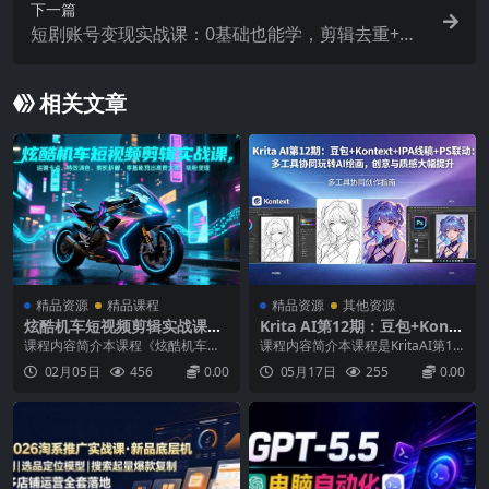
下一篇
短剧账号变现实战课：0基础也能学，剪辑去重+爆
款制作+星图接单，2026流量风口
相关文章
精品资源
精品课程
精品资源
其他资源
炫酷机车短视频剪辑实战课，
Krita AI第12期：豆包+Konte
运镜卡点、特效调色、案例拆
xt+IPA线稿+PS联动：多工具
课程内容简介本课程《炫酷机车短
课程内容简介本课程是KritaAI第12
解，零基础剪出高赞大片，吸
协同玩转AI绘画，创意与质感
视频剪辑实操教学》是针对机车文
期全能实战课，聚焦商业AI绘画全
02月05日
456
0.00
05月17日
255
0.00
粉变现
大幅提升
化爱好者设计的专业化剪辑实战指
场景，系统讲解XL与F1主流模型的
南。课程以机车短视频为核心场
默认生成逻辑与高阶运用。课程涵
景，通过完整案例“炫酷机车”的渐进
盖：LoRA实战应用（果汁机、护肤
式拆解，系统教授从素材筛选与组
品、手表等商业案例）、CUI在线
接到动感卡点、运镜衔接、氛围特
高清放大、C4D展台风格打造、图
效添加、专业调色等全流程实战...
标与线...