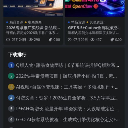
精品资源
电商微商
精品资源
其他资源
2026淘系推广实战课·新品底
GPT-5.5+Codex全自动操控电
层机制｜选品定位模型｜搜索
脑和浏览器，彻底取代OpenC
课程内容简介2026淘系推广体系实
课程内容简介本课程深度实测讲解
起量爆款复制多店铺运营全套
law+Hermes完成复杂任务
战课围绕淘宝新品全链路运营展
GPT-5.5搭配Codex全自动操控电脑
07月24日
290
0.00
07月09日
457
0.00
落地教程
开，拆解2026平台新品底层机制，
与浏览器的全套实操玩法，对比竞
搭建标准化选品判断、人群差异化
品模型展现其在终端操作、浏览器
定位模型；系统讲解搜索流量逻
调用、电脑操控的超强优势。课程
下载排行
辑、详情页转化信任体系、财务测
完整演示AI自动下棋、绘制流程
算与全年运营规划，完整搭建付费
图、制作PPT、整理美化表格、软
推广框架，拆解搜索权重起量...
件可视化制图等复...
Q版人物+甜品食物团练｜8节系统课拆解Q版甜系画法，人物与食物搭配技法全覆盖
1
2026快手带货新项目｜碾压抖音小红书门槛，素材制作+精准投流，无需开店，无需售后，新手一天佣金1000+
2
AI视频+自媒体变现课：工具实操 + 多领域制作 + 实体获客，手把手教你做视频、涨粉、赚收益
3
付费文章：贺岁！2026生肖全解析，3.5万字事业财富感情指南，提前布局一整年顺顺利利
4
IP+AI+新增长 流量开年 峰会实战：人设精准定位 掌握AI技能抢占新时代流量风口
5
GEO AI获客系统教程：生成式引擎优化核心定义+底层原理，抢占AI搜索时代流量红利
6