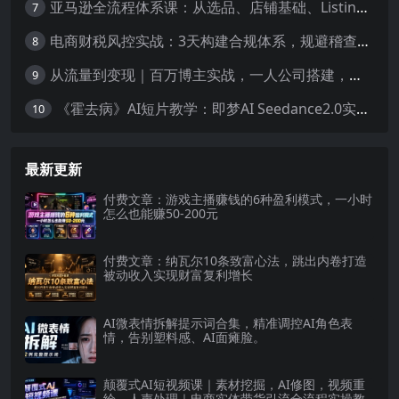
亚马逊全流程体系课：从选品、店铺基础、Listing搭建、FBA备货、后台操作到站内广告全覆盖教学
7
电商财税风控实战：3天构建合规体系，规避稽查风险，守护企业核心利润
8
从流量到变现｜百万博主实战，一人公司搭建，轻资产放大商业价值
9
《霍去病》AI短片教学：即梦AI Seedance2.0实操，从拍摄到电影级成片全流程
10
最新更新
付费文章：游戏主播赚钱的6种盈利模式，一小时
怎么也能赚50-200元
付费文章：纳瓦尔10条致富心法，跳出内卷打造
被动收入实现财富复利增长
AI微表情拆解提示词合集，精准调控AI角色表
情，告别塑料感、AI面瘫脸。
颠覆式AI短视频课｜素材挖掘，AI修图，视频重
绘，人声处理｜电商实体带货引流全流程实操教