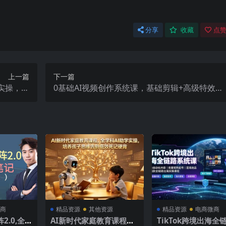
分享
收藏
点赞
上一篇
下一篇
实操，剧
0基础AI视频创作系统课，基础剪辑+高级特效
流程实战
+爆款案例，小白直接上手
商
精品资源
其他资源
精品资源
电商微商
.0,全
AI新时代家庭教育课程，
TikTok跨境出海全