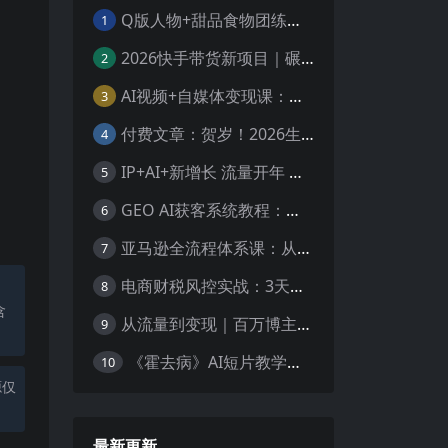
Q版人物+甜品食物团练｜8节系统课拆解Q版甜系画法，人物与食物搭配技法全覆盖
1
2026快手带货新项目｜碾压抖音小红书门槛，素材制作+精准投流，无需开店，无需售后，新手一天佣金1000+
2
AI视频+自媒体变现课：工具实操 + 多领域制作 + 实体获客，手把手教你做视频、涨粉、赚收益
3
付费文章：贺岁！2026生肖全解析，3.5万字事业财富感情指南，提前布局一整年顺顺利利
4
IP+AI+新增长 流量开年 峰会实战：人设精准定位 掌握AI技能抢占新时代流量风口
5
GEO AI获客系统教程：生成式引擎优化核心定义+底层原理，抢占AI搜索时代流量红利
6
亚马逊全流程体系课：从选品、店铺基础、Listing搭建、FBA备货、后台操作到站内广告全覆盖教学
7
电商财税风控实战：3天构建合规体系，规避稽查风险，守护企业核心利润
8
含
从流量到变现｜百万博主实战，一人公司搭建，轻资产放大商业价值
9
《霍去病》AI短片教学：即梦AI Seedance2.0实操，从拍摄到电影级成片全流程
10
源仅
最新更新