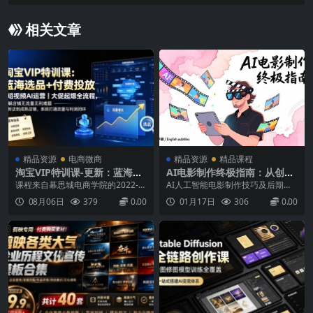
试，才刚刚开始
相关文章
精品资源
电商微商
精品资源
精品课程
淘宝VIP特训课-更新：蓝海选
AI电影制作终极指南：从创意
品+付费投放｜短视频AI运营
到成片，系统掌握智能影视全
课程来自幕思城电商学院的2022-2
AI人工智能电影制作技巧及后期完
｜大促起爆全流程，破解店铺
流程实战课（中英字幕）
026淘宝培训VIP课程。帮你彻底改
整终极指南教程-中英字幕英文+中
08月06日
379
0.00
01月17日
306
0.00
无流量无利润难题
善运营产品没利润的处境，传授各
英字幕描述这门课程是你进入电影
种经典有用的流量获取秘籍，学习
制作新时代的大门。没有相机，没
优化排名逻辑，从淘宝新店到天猫
有工作室，没有昂贵的设备——只
店铺的实战教程，提升转化干货知
有你的想法，简单的提示，以及已
识，用最短的时间、最高效的方
经在你的笔记本电脑或手机上的免
式，吸收爆款打造的核...
费人工智能工具。你将在实践...