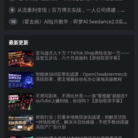
从流量到变现｜百万博主实战，一人公司搭建，轻资产放大商业价值
9
《霍去病》AI短片教学：即梦AI Seedance2.0实操，从拍摄到电影级成片全流程
10
最新更新
亚马逊月入十万？TikTok Shop再给你加一万——
这套五步法，六个月就做到【原创双语字幕】
智能体Skill应用实战课：OpenClaw&Hermes全
系统部署，图文视频自动化办公落地实操教程
不用写剧本、不用出外景——靠”看视频”就能在Y
ouTube上赚到钱，你信吗？【原创双语字幕】
财税行业｜巨量本地推投放实战课：拆解灵活投
+持续投模式，解决冷启动难题，手把手教你搭建
高投产广告计划