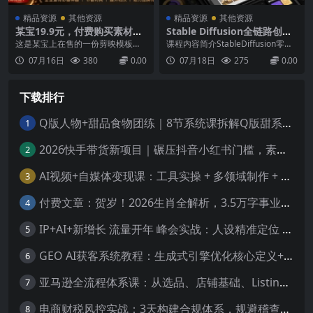
精品资源
其他资源
精品资源
其他资源
某宝19.9元，付费购买素材！
Stable Diffusion全链路创作
剪映各类大气企业历程文化宣
课，绘图修图模型训练全覆
这是某宝上在售的一份剪映模板合
课程内容简介StableDiffusion零基
传模板合集，共计40套，支持
盖，一站式搭建AI变现体系
集，售价19.9，给大家又买来了一
础进阶实战课，聚焦本地AI绘图全
07月16日
380
0.00
07月18日
275
0.00
Win和Mac使用
份，上次给大家整理过婚礼的模
能创作，循序渐进拆解全套实操技
板，这次整理宣传类型的，后续在
能。课程手把手讲解软件部署、环
收集其他的，内容还是不错的，支
境配置、界面操作，解决安装报
下载排行
持最新版本剪映使用，已经测试
错、闪退难题；拆解各类基础模型
了！素材特点提供百度盘和夸克盘
选型与安装用法，精讲文生图、图
下载，更多选择亲测可以导入最
生图实操、真人...
Q版人物+甜品食物团练｜8节系统课拆解Q版甜系画法，人物与食物搭配技法全覆盖
1
新...
2026快手带货新项目｜碾压抖音小红书门槛，素材制作+精准投流，无需开店，无需售后，新手一天佣金1000+
2
AI视频+自媒体变现课：工具实操 + 多领域制作 + 实体获客，手把手教你做视频、涨粉、赚收益
3
付费文章：贺岁！2026生肖全解析，3.5万字事业财富感情指南，提前布局一整年顺顺利利
4
IP+AI+新增长 流量开年 峰会实战：人设精准定位 掌握AI技能抢占新时代流量风口
5
GEO AI获客系统教程：生成式引擎优化核心定义+底层原理，抢占AI搜索时代流量红利
6
亚马逊全流程体系课：从选品、店铺基础、Listing搭建、FBA备货、后台操作到站内广告全覆盖教学
7
电商财税风控实战：3天构建合规体系，规避稽查风险，守护企业核心利润
8