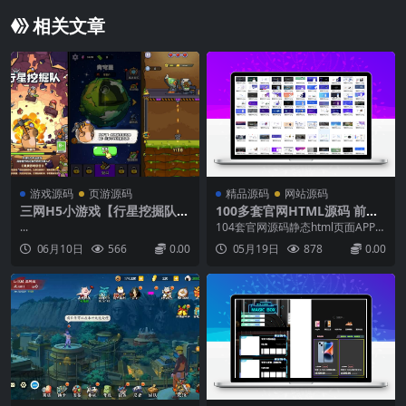
相关文章
游戏源码
页游源码
精品源码
网站源码
三网H5小游戏【行星挖掘队】
100多套官网HTML源码 前端
最新整理WIN系服务端+Linux
静态页面源码
...
104套官网源码静态html页面APP下
手工服务端+详细搭建教程
载页面HTML源码，多年收藏精品H
06月10日
566
0.00
05月19日
878
0.00
TML官网源码104套所有行业均可
修改使用。人工精选源码每一套都
是精品，纯静态页面无后台...