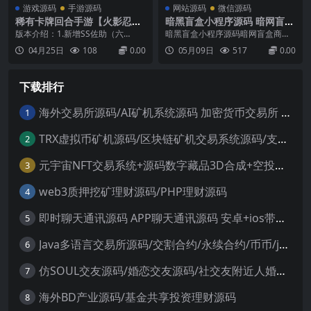
游戏源码
手游源码
网站源码
微信源码
稀有卡牌回合手游【火影忍者
暗黑盲盒小程序源码 暗网盲盒
之重生大世界】最新整理单机
商城开发 公众号二开版源码
版本介绍：1.新增SS佐助（六
暗黑盲盒小程序源码暗网盲盒商城
一键即玩镜像端+Linux手工服
道）、新增SS柱间（战国）、ss千
开发公众号二开版源码...
04月25日
108
0.00
05月09日
517
0.00
务端+管理后台+CDK授权后台
代婆婆（秽土）2.对部分UI进行调
+安卓苹果双端+详细搭建教程
整！3.增加快速跳过功能！4.更新客
户端内部注册！...
下载排行
海外交易所源码/AI矿机系统源码 加密货币交易所 智能交易所源码
1
TRX虚拟币矿机源码/区块链矿机交易系统源码/支持 4国语言+usdt充值+搭建视频教程
2
元宇宙NFT交易系统+源码数字藏品3D合成+空投盲盒玩法抽集卡
3
web3质押挖矿理财源码/PHP理财源码
4
即时聊天通讯源码 APP聊天通讯源码 安卓+ios带后端源码控制
5
Java多语言交易所源码/交割合约/永续合约/币币/java服务端
6
仿SOUL交友源码/婚恋交友源码/社交友附近人婚恋约仿陌陌APP源码系统
7
海外BD产业源码/基金共享投资理财源码
8