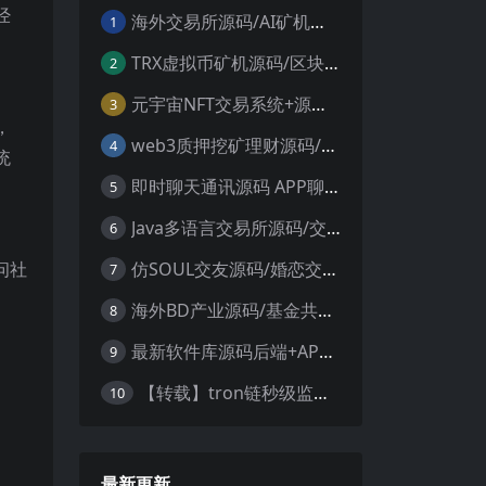
经
海外交易所源码/AI矿机系统源码 加密货币交易所 智能交易所源码
1
TRX虚拟币矿机源码/区块链矿机交易系统源码/支持 4国语言+usdt充值+搭建视频教程
2
元宇宙NFT交易系统+源码数字藏品3D合成+空投盲盒玩法抽集卡
3
，
web3质押挖矿理财源码/PHP理财源码
4
统
即时聊天通讯源码 APP聊天通讯源码 安卓+ios带后端源码控制
5
Java多语言交易所源码/交割合约/永续合约/币币/java服务端
6
仿SOUL交友源码/婚恋交友源码/社交友附近人婚恋约仿陌陌APP源码系统
问社
7
。
海外BD产业源码/基金共享投资理财源码
8
最新软件库源码后端+APP端源码
9
【转载】tron链秒级监控授权+查余额+提币 全开源带视频教程文字教程
10
最新更新