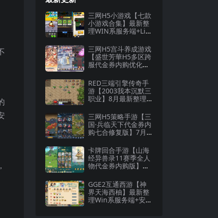
三网H5小游戏【七款
小游戏合集】最新整
理WIN系服务端+Lin
ux手工服务端+详细
搭建教程
三网H5宫斗养成游戏
不
【盛世芳華H5多区跨
服代金券内购优化
版】8月最新整理Lin
ux手工服务端+CDK
RED三端引擎传奇手
授权后台+全资源安
游【2003我本沉默三
卓+详细搭建教程
职业】8月最新整理W
的
in一键服务端+安卓
+详细搭建教程
安
三网H5策略手游【三
国·兵临天下代金券内
购七合修复版】7月
最新整理Linux手工
服务端+管理后台+G
卡牌回合手游【山海
M授权后台+详细搭建
经异兽录11赛季全人
教程
，
物代金券内购版】最
新整理WIN系服务端
+授权GM后台+管理
GGE2互通西游【神
后台+热更修改工具
界天海西柚】最新整
+安卓+详细搭建教程
理Win系服务端+安卓
苹果PC三端+内置GM
工具+全套源码+详细