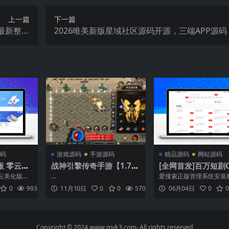
上一篇
下一篇
最新整理
2026唯美新版星域社区源码开源，三端APP源码
+PC客户
搭建教程
码
游戏源码
手游源码
精品源码
网站源码
版 零云美
战神引擎传奇手游【1.78
[全网首发]百万短剧
网络美化的
天虹复古三职业[白猪3.
系统/支持全网网盘
云美化版源
...
爱搜索正版管理系统安装
1]】11月最新整理Win一
新
彩虹易支付
———————————
0
993
0.00
11月10日
0
0
570
0.00
06月04日
0
0
日的更新版
求环境如下
键服务端+GM授权后台
本更新：新
———————————
+安卓苹果双端+详细搭建
美化网站局
———————————PH
教程
看新增一套
Nginx1.26.3MySQL5.7.
.
yAdmin5.1
Copyright © 2024
www.myk3.com
- All rights reserved