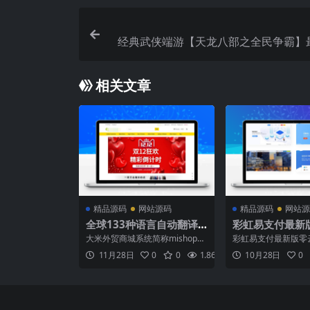
经典武侠端游【天龙八部之全民争霸】
单机一键即玩镜像端+Linux手工服务端
端+GM工具+详细
相关文章
精品源码
网站源码
精品源码
网站源
全球133种语言自动翻译
彩虹易支付最新
mishop大米外贸商城系
化版源码 星域
大米外贸商城系统简称mishop完
彩虹易支付最新版零
统
彩虹易支付源码
全开源版，只需做一种语言一键
码是星域网络美化的
11月28日
0
0
1.86K
0.00
10月28日
0
开启全球133中语言自动翻译功
源码，基于10月20
能，价格实现自动汇率转换,集成
本，多了一套主题版
微信支付宝paypal以及国外主流
增通联支付对接接口
支付方式，自带文章博客系统。
部，具体请安装自己
软件架构基于MVC+语言包模式,
简洁美化的前台模板..