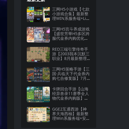
三网H5小游戏【七款
小游戏合集】最新整
理WIN系服务端+Lin
ux手工服务端+详细
搭建教程
三网H5宫斗养成游戏
【盛世芳華H5多区跨
服代金券内购优化
版】8月最新整理Lin
ux手工服务端+CDK
RED三端引擎传奇手
授权后台+全资源安
游【2003我本沉默三
卓+详细搭建教程
职业】8月最新整理W
in一键服务端+安卓
+详细搭建教程
三网H5策略手游【三
国·兵临天下代金券内
购七合修复版】7月
最新整理Linux手工
服务端+管理后台+G
卡牌回合手游【山海
M授权后台+详细搭建
经异兽录11赛季全人
教程
物代金券内购版】最
新整理WIN系服务端
+授权GM后台+管理
GGE2互通西游【神
后台+热更修改工具
界天海西柚】最新整
+安卓+详细搭建教程
理Win系服务端+安卓
苹果PC三端+内置GM
工具+全套源码+详细