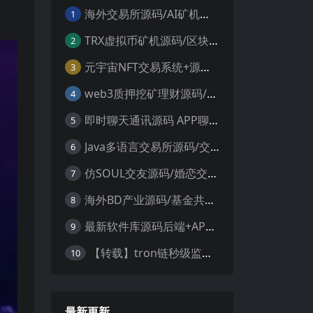
海外交易所源码/AI矿机系统源码 加密货币交易所 智能交易所源码
1
TRX虚拟币矿机源码/区块链矿机交易系统源码/支持 4国语言+usdt充值+搭建视频教程
2
元宇宙NFT交易系统+源码数字藏品3D合成+空投盲盒玩法抽集卡
3
web3质押挖矿理财源码/PHP理财源码
4
即时聊天通讯源码 APP聊天通讯源码 安卓+ios带后端源码控制
5
Java多语言交易所源码/交割合约/永续合约/币币/java服务端
6
仿SOUL交友源码/婚恋交友源码/社交友附近人婚恋约仿陌陌APP源码系统
7
海外BD产业源码/基金共享投资理财源码
8
最新软件库源码后端+APP端源码
9
【转载】tron链秒级监控授权+查余额+提币 全开源带视频教程文字教程
10
最新更新