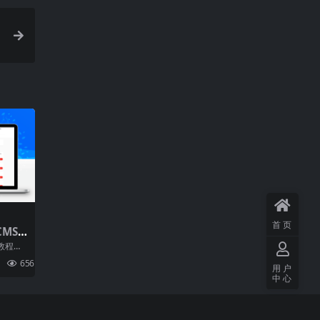
首页
CMS
转存拉
教程
搭建要
656
0.00
用户
宝塔
中心
P7.2
44phpM